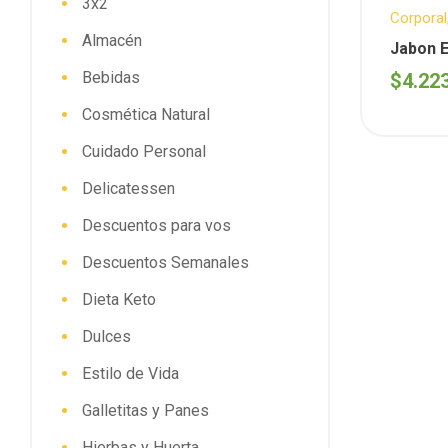
3x2
Corporal
Almacén
Cuidado 
Jabon E
Sentida 
(Sentid
Bebidas
$
4.22
Cosmética Natural
Cuidado Personal
Delicatessen
Descuentos para vos
Descuentos Semanales
Dieta Keto
Dulces
Estilo de Vida
Galletitas y Panes
Hierbas y Huerta