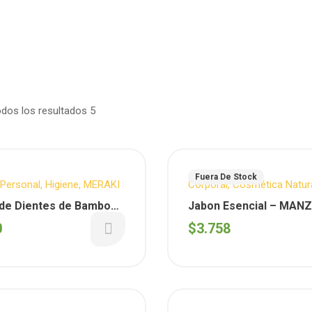
dos los resultados 5
Fuera De Stock
Personal
,
Higiene
,
MERAKI
Corporal
,
Cosmética Natur
Cuidado Personal
,
Facial
,
H
 de Dientes de Bamboo
Jabon Esencial – MAN
Sentida Botanica
m
FLORES BLANCAS x 100
0
$
3.758
(Sentida Botanica)