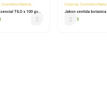
,
Cosmética Natural
,
Corporal
,
Cosmética Natur
Personal
,
Facial
,
Higiene
,
Cuidado Personal
,
Facial
,
H
sencial TILO x 100 gs
Jabon sentida botanica
Botanica
Sentida Botanica
a Botanica)
CALENDULA x 100 gs (S
3
$
5.131
Botanica)