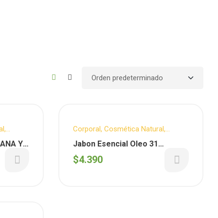
al
,
Corporal
,
Cosmética Natural
,
igiene
,
Cuidado Personal
,
Facial
,
Higiene
,
ZANA Y
Jabon Esencial Oleo 31
Sentida Botanica
 gs
HIERBAS x 100 gs (Sentida
$
4.390
Botanica)