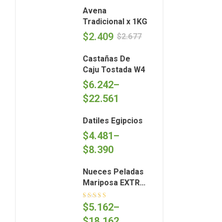
Avena
Tradicional x 1KG
$
2.409
$
2.677
Castañas De
Caju Tostada W4
$
6.242
–
$
22.561
Datiles Egipcios
$
4.481
–
$
8.390
Nueces Peladas
Mariposa EXTRA
Light (Cosecha
2026)
Valorado en
$
5.162
–
5.00
de 5
$
18.162