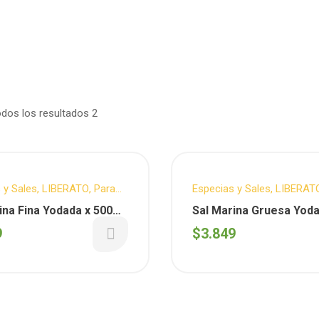
dos los resultados 2
 y Sales
,
LIBERATO
,
Para
Especias y Sales
,
LIBERAT
idas
ina Fina Yodada x 500G
Sal Marina Gruesa Yoda
to)
500G (Liberato)
9
$
3.849