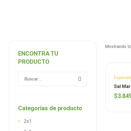
Mostrando to
ENCONTRA TU
PRODUCTO
Especias
tus com
Sal Mar
(Libera
$
3.84
Categorías de producto
2x1