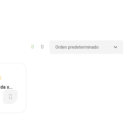
O
da x