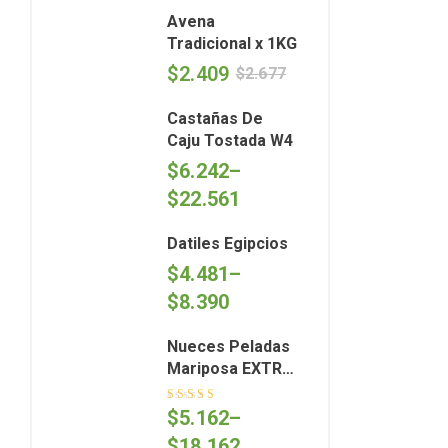
Avena
Tradicional x 1KG
$
2.409
$
2.677
Castañas De
Caju Tostada W4
$
6.242
–
$
22.561
Datiles Egipcios
$
4.481
–
$
8.390
Nueces Peladas
Mariposa EXTRA
Light (Cosecha
2026)
Valorado en
$
5.162
–
5.00
de 5
$
18.162