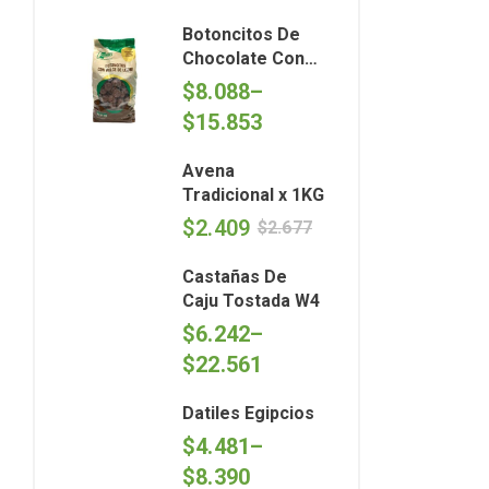
Botoncitos De
Chocolate Con
Dulce De Leche x
$
8.088
–
kg- Argenfrut
$
15.853
Avena
Tradicional x 1KG
$
2.409
$
2.677
Castañas De
Caju Tostada W4
$
6.242
–
$
22.561
Datiles Egipcios
$
4.481
–
$
8.390