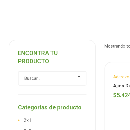
Mostrando to
ENCONTRA TU
PRODUCTO
Aderezo
LOS CE
Ajies D
gs ( Cr
$
5.42
Categorías de producto
2x1