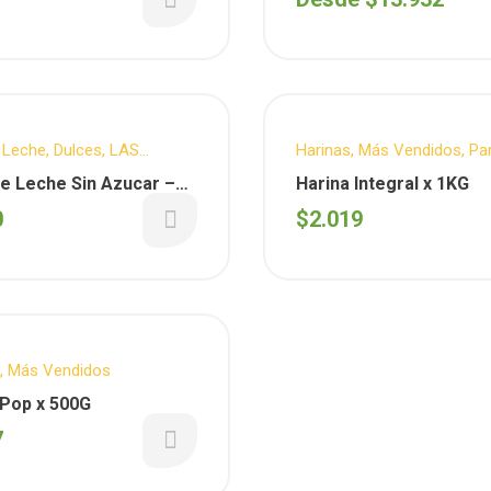
 Leche
,
Dulces
,
LAS
Harinas
,
Más Vendidos
,
Pa
,
Más Vendidos
,
Para tus
comidas
,
Reposteria
e Leche Sin Azucar –
Harina Integral x 1KG
os
( Las Quinas ) x 450G
0
$
2.019
,
Más Vendidos
 Pop x 500G
7