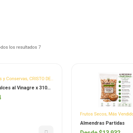
dos los resultados 7
s y Conservas
,
CRISTO DE
RROS
,
Más Vendidos
ulces al Vinagre x 310
isto de los Cerros )
4
Frutos Secos
,
Más Vendid
Almendras Partidas
Desde
$
13.932