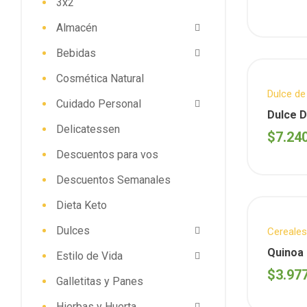
3x2
Almacén
Bebidas
Cosmética Natural
Dulce de
Cuidado Personal
QUINAS
Dulce D
desayun
Delicatessen
Vidrio 
$
7.24
Descuentos para vos
Descuentos Semanales
Dieta Keto
Dulces
Cereales
Quinoa
Estilo de Vida
$
3.97
Galletitas y Panes
Hierbas y Huerta