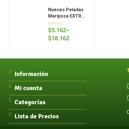
Nueces Peladas
Mariposa EXTRA
Light (Cosecha
2026)
Valorado en
$
5.162
–
5.00
de 5
$
18.162
Información
Mi cuenta
Categorías
Lista de Precios