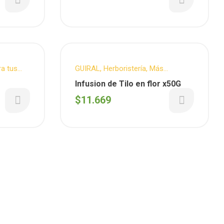
ra tus
GUIRAL
,
Herboristería
,
Más
Vendidos
Infusion de Tilo en flor x50G
$
11.669