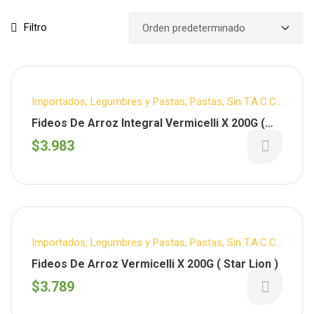
Filtro
Importados
,
Legumbres y Pastas
,
Pastas
,
Sin T.A.C.C.
,
STAR LION
Fideos De Arroz Integral Vermicelli X 200G (
Star Lion )
$
3.983
Importados
,
Legumbres y Pastas
,
Pastas
,
Sin T.A.C.C.
,
STAR LION
Fideos De Arroz Vermicelli X 200G ( Star Lion )
$
3.789