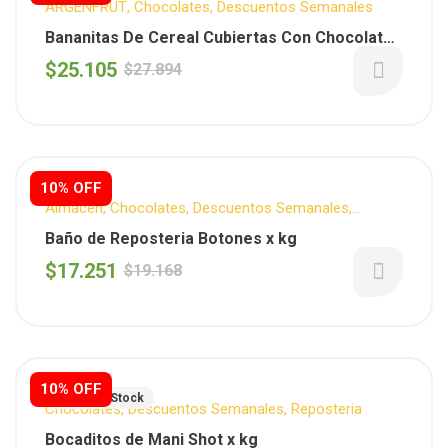
ARGENFRUT
,
Chocolates
,
Descuentos Semanales
Bananitas De Cereal Cubiertas Con Chocolate
X 600 Gr
$
25.105
$
27.894
10% OFF
Almacén
,
Chocolates
,
Descuentos Semanales
,
Productos Destacados
,
Reposteria
Baño de Reposteria Botones x kg
$
17.251
$
19.168
10% OFF
Fuera De Stock
Chocolates
,
Descuentos Semanales
,
Reposteria
Bocaditos de Mani Shot x kg