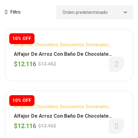
Filtro
10% OFF
Alfajores
,
Chocolates
,
Descuentos Semanales
,
LULEMUU
,
Sin T.A.C.C.
,
Snack Dulce
,
Snacks
Alfajor De Arroz Con Baño De Chocolate
Blanco X 12 Unidades (Lulemuu)
$
12.116
$
13.462
10% OFF
Alfajores
,
Chocolates
,
Descuentos Semanales
,
LULEMUU
,
Sin T.A.C.C.
,
Snack Dulce
,
Snacks
Alfajor De Arroz Con Baño De Chocolate
Negro X 12 Unidades (Lulemuu)
$
12.116
$
13.462