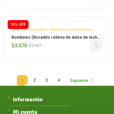
10% OFF
Alfajores
,
Chocolates
,
Delicatessen
,
Descuentos
Semanales
,
MINUE
,
Snack Dulce
,
Snacks
Bombines (Bocadito relleno de dulce de leche
bañado con chocolate) 8 unidades x250g
$
3.570
$
3.967
(MINUE)
1
2
3
4
Siguiente
Información
Mi cuenta