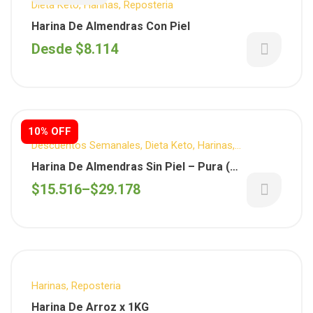
Dieta Keto
,
Harinas
,
Reposteria
Harina De Almendras Con Piel
Desde
$
8.114
10% OFF
Descuentos Semanales
,
Dieta Keto
,
Harinas
,
Reposteria
Harina De Almendras Sin Piel – Pura (
Importada )
$
15.516
–
$
29.178
Harinas
,
Reposteria
Harina De Arroz x 1KG