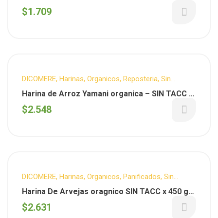
$
1.709
DICOMERE
,
Harinas
,
Organicos
,
Reposteria
,
Sin
T.A.C.C.
Harina de Arroz Yamani organica – SIN TACC x
450 gs -DICOMERE
$
2.548
DICOMERE
,
Harinas
,
Organicos
,
Panificados
,
Sin
T.A.C.C.
Harina De Arvejas oragnico SIN TACC x 450 gs
– DICOMERE
$
2.631