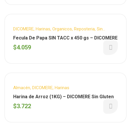
DICOMERE
,
Harinas
,
Organicos
,
Reposteria
,
Sin
T.A.C.C.
Fecula De Papa SIN TACC x 450 gs – DICOMERE
$
4.059
Almacén
,
DICOMERE
,
Harinas
Harina de Arroz (1KG) – DICOMERE Sin Gluten
$
3.722