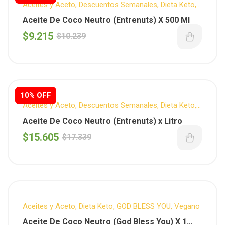
Aceites y Aceto
,
Descuentos Semanales
,
Dieta Keto
,
ENTRENUTS
,
Sin T.A.C.C.
Aceite De Coco Neutro (Entrenuts) X 500 Ml
$
9.215
$
10.239
10% OFF
10% OFF
Aceites y Aceto
,
Descuentos Semanales
,
Dieta Keto
,
ENTRENUTS
,
Sin T.A.C.C.
Aceite De Coco Neutro (Entrenuts) x Litro
$
15.605
$
17.339
Aceites y Aceto
,
Dieta Keto
,
GOD BLESS YOU
,
Vegano
Aceite De Coco Neutro (God Bless You) X 1