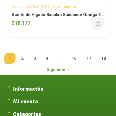
Novedades
,
Sin T.A.C.C.
,
Suplementos
Aceite de Higado Bacalao Sundance Omega 3
Vitamina A y D – 100 capsulas
$
18.177
1
2
3
4
…
16
17
18
Siguiente
Información
Mi cuenta
Categorías