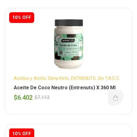
10% OFF
Aceites y Aceto
,
Dieta Keto
,
ENTRENUTS
,
Sin T.A.C.C.
Aceite De Coco Neutro (Entrenuts) X 360 Ml
$
6.402
$
7.113
10% OFF
10% OFF