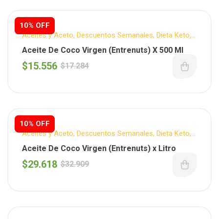
10% OFF
10% OFF
Aceites y Aceto
,
Descuentos Semanales
,
Dieta Keto
,
ENTRENUTS
,
Sin T.A.C.C.
Aceite De Coco Virgen (Entrenuts) X 500 Ml
$
15.556
$
17.284
10% OFF
10% OFF
Aceites y Aceto
,
Descuentos Semanales
,
Dieta Keto
,
ENTRENUTS
,
Sin T.A.C.C.
Aceite De Coco Virgen (Entrenuts) x Litro
$
29.618
$
32.909