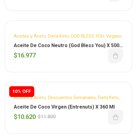
Aceites y Aceto
,
Dieta Keto
,
GOD BLESS YOU
,
Vegano
Aceite De Coco Neutro (God Bless You) X 500
Ml.
$
16.977
10% OFF
10% OFF
Aceites y Aceto
,
Descuentos Semanales
,
Dieta Keto
,
ENTRENUTS
,
Sin T.A.C.C.
Aceite De Coco Virgen (Entrenuts) X 360 Ml
$
10.620
$
11.800