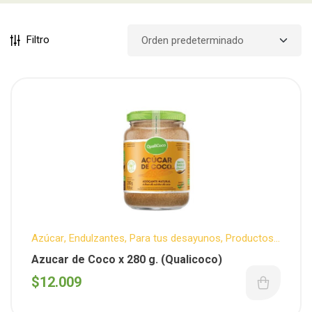
Filtro
Azúcar
,
Endulzantes
,
Para tus desayunos
,
Productos
Destacados
,
Reposteria
,
Sin T.A.C.C.
Azucar de Coco x 280 g. (Qualicoco)
$
12.009