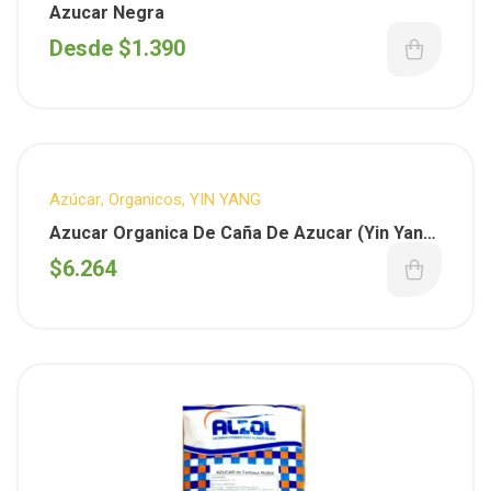
Azucar Negra
Desde
$
1.390
Azúcar
,
Organicos
,
YIN YANG
Azucar Organica De Caña De Azucar (Yin Yang)
x 800 Gs
$
6.264