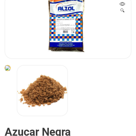
🔍
Azucar Negra