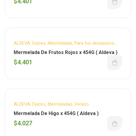
$
4.401
ALDEVA
,
Dulces
,
Mermeladas
,
Para tus desayunos
,
Verano
Mermelada De Frutos Rojos x 454G ( Aldeva )
$
4.401
ALDEVA
,
Dulces
,
Mermeladas
,
Verano
Mermelada De Higo x 454G ( Aldeva )
$
4.027