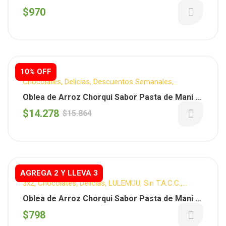
unidad (Lulemuu)
$
970
10% OFF
Chocolates
,
Delicias
,
Descuentos Semanales
,
LULEMUU
,
Sin T.A.C.C.
,
Snack Dulce
,
Snacks
,
Vuelta al
Oblea de Arroz Chorqui Sabor Pasta de Mani x
cole
20u ( Lulemuu )
$
14.278
$
15.864
AGREGA 2 Y LLEVA 3
3x2
,
Chocolates
,
Delicias
,
LULEMUU
,
Sin T.A.C.C.
,
Snack Dulce
,
Snacks
,
Vuelta al cole
Oblea de Arroz Chorqui Sabor Pasta de Mani x
unidad ( Lulemuu )
$
798