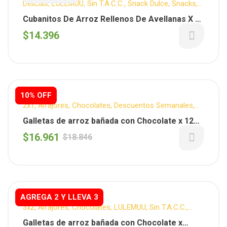
Delicias
,
LULEMUU
,
Sin T.A.C.C.
,
Snack Dulce
,
Snacks
,
Vuelta al cole
Cubanitos De Arroz Rellenos De Avellanas X 20
Unidades ( Repop )
$
14.396
2x1
10% OFF
2x1
,
Alfajores
,
Chocolates
,
Descuentos Semanales
,
LULEMUU
,
Sin T.A.C.C.
,
Snack Dulce
,
Snacks
,
Vuelta al
Galletas de arroz bañada con Chocolate x 12
cole
Unidades (Lulemuu)
$
16.961
$
18.846
AGREGA 2 Y LLEVA 3
3x2
,
Alfajores
,
Chocolates
,
LULEMUU
,
Sin T.A.C.C.
,
Snack Dulce
,
Snacks
,
Vuelta al cole
Galletas de arroz bañada con Chocolate x