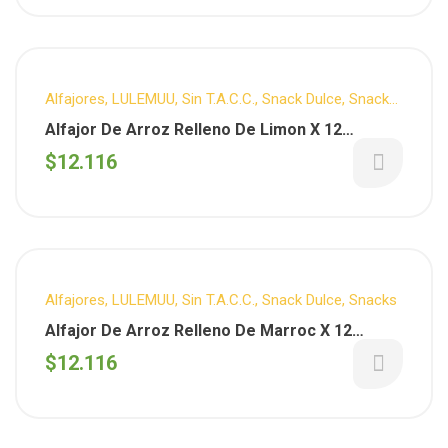
Alfajores
,
LULEMUU
,
Sin T.A.C.C.
,
Snack Dulce
,
Snacks
,
Vuelta al cole
Alfajor De Arroz Relleno De Limon X 12
Unidades ( Lulemuu )
$
12.116
Alfajores
,
LULEMUU
,
Sin T.A.C.C.
,
Snack Dulce
,
Snacks
Alfajor De Arroz Relleno De Marroc X 12
Unidades (Lulemuu)
$
12.116