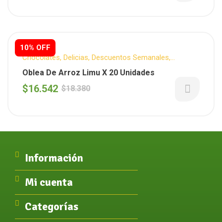
10% OFF
Chocolates
,
Delicias
,
Descuentos Semanales
,
LULEMUU
,
Snack Dulce
,
Snacks
,
Vuelta al cole
Oblea De Arroz Limu X 20 Unidades
$
16.542
$
18.380
Información
Mi cuenta
Categorías