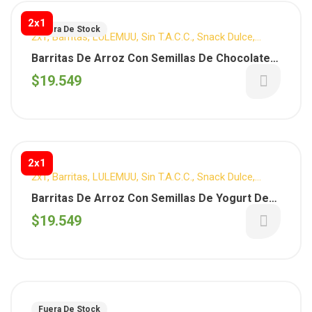
2x1
Fuera De Stock
2x1
,
Barritas
,
LULEMUU
,
Sin T.A.C.C.
,
Snack Dulce
,
Verano
,
Vuelta al cole
Barritas De Arroz Con Semillas De Chocolate
Negro x 20 Unidades (Lulemuu)
$
19.549
2x1
2x1
,
Barritas
,
LULEMUU
,
Sin T.A.C.C.
,
Snack Dulce
,
Verano
Barritas De Arroz Con Semillas De Yogurt De
Frutilla x 20 Unidades (Lulemuu)
$
19.549
Fuera De Stock