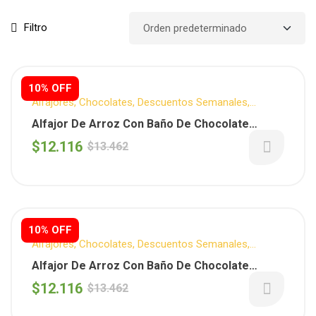
Filtro
10% OFF
Alfajores
,
Chocolates
,
Descuentos Semanales
,
LULEMUU
,
Sin T.A.C.C.
,
Snack Dulce
,
Snacks
Alfajor De Arroz Con Baño De Chocolate
Blanco X 12 Unidades (Lulemuu)
$
12.116
$
13.462
10% OFF
Alfajores
,
Chocolates
,
Descuentos Semanales
,
LULEMUU
,
Sin T.A.C.C.
,
Snack Dulce
,
Snacks
Alfajor De Arroz Con Baño De Chocolate
Negro X 12 Unidades (Lulemuu)
$
12.116
$
13.462