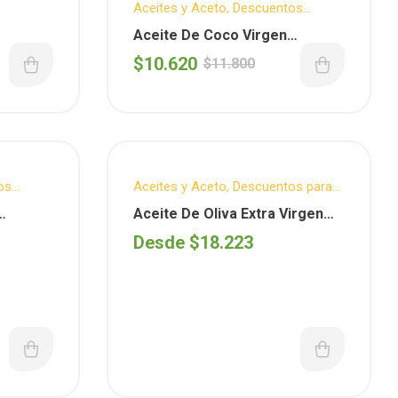
Aceites y Aceto
,
Descuentos
Semanales
,
Dieta Keto
,
Aceite De Coco Virgen
ENTRENUTS
,
Sin T.A.C.C.
(Entrenuts) X 360 Ml
$
10.620
$
11.800
os
Aceites y Aceto
,
Descuentos para
vos
,
Dieta Keto
,
YANCANELO
Aceite De Oliva Extra Virgen
(Yancanelo)
Desde
$
18.223