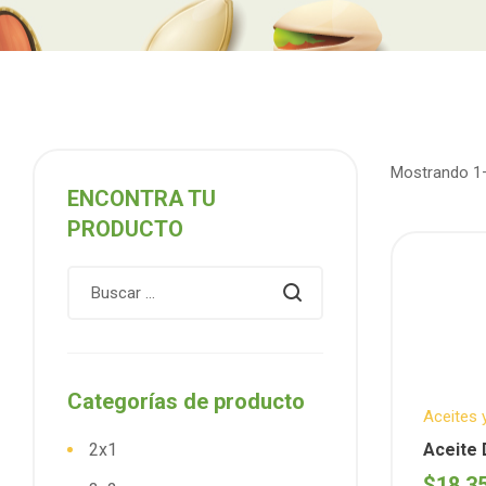
Mostrando 1–
ENCONTRA TU
PRODUCTO
Categorías de producto
Aceites 
Keto
,
Sin
2x1
Aceite 
Graal) 
$
18.3