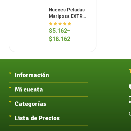
Nueces Peladas
Mariposa EXTRA
Light (Cosecha
2026)
Valorado en
$
5.162
–
5.00
de 5
$
18.162
Información
Mi cuenta
Categorías
Lista de Precios