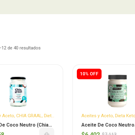
12 de 40 resultados
10% OFF
y Aceto
,
CHIA GRAAL
,
Dieta
Aceites y Aceto
,
Dieta Ket
 T.A.C.C.
ENTRENUTS
,
Sin T.A.C.C.
De Coco Neutro (Chia
Aceite De Coco Neutro
X 660 Ml
(Entrenuts) X 360 Ml
58
$
6.402
$
7.113