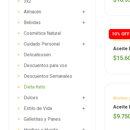
3x2
Almacén
Bebidas
Cosmética Natural
10% OFF
10% OFF
Aceites 
Cuidado Personal
Semanal
Aceite
ENTREN
Delicatessen
(Entren
$
15.6
Descuentos para vos
Descuentos Semanales
Dieta Keto
Dulces
Aceites 
BLESS 
Aceite
Estilo de Vida
Bless Y
$
9.75
Galletitas y Panes
Hierbas y Huerta