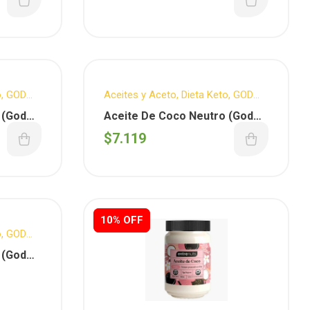
o
,
GOD
Aceites y Aceto
,
Dieta Keto
,
GOD
BLESS YOU
,
Vegano
 (God
Aceite De Coco Neutro (God
Bless You) X 125 Ml.
$
7.119
10% OFF
10% OFF
o
,
GOD
 (God