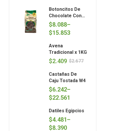
Botoncitos De
Chocolate Con
Dulce De Leche x
$
8.088
–
kg- Argenfrut
$
15.853
Avena
Tradicional x 1KG
$
2.409
$
2.677
Castañas De
Caju Tostada W4
$
6.242
–
$
22.561
Datiles Egipcios
$
4.481
–
$
8.390