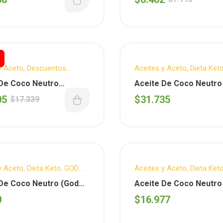
y Aceto
,
Descuentos
Aceites y Aceto
,
Dieta Ket
es
,
Dieta Keto
,
BLESS YOU
,
Vegano
 De Coco Neutro
Aceite De Coco Neutro
UTS
,
Sin T.A.C.C.
uts) x Litro
Bless You) X 1 Litro
05
$
31.735
$
17.339
y Aceto
,
Dieta Keto
,
GOD
Aceites y Aceto
,
Dieta Ket
YOU
,
Vegano
BLESS YOU
,
Vegano
 De Coco Neutro (God
Aceite De Coco Neutro
ou) X 225 Ml.
Bless You) X 500 Ml.
0
$
16.977