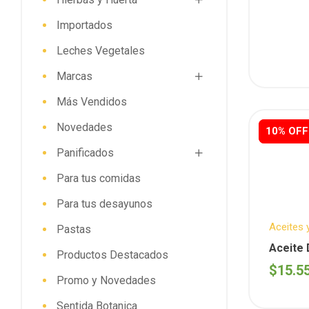
Importados
Leches Vegetales
Marcas
Más Vendidos
Novedades
10% OFF
10% OFF
Panificados
Para tus comidas
Para tus desayunos
Aceites 
Pastas
Semanal
Aceite 
Productos Destacados
ENTREN
(Entren
$
15.5
Promo y Novedades
Sentida Botanica