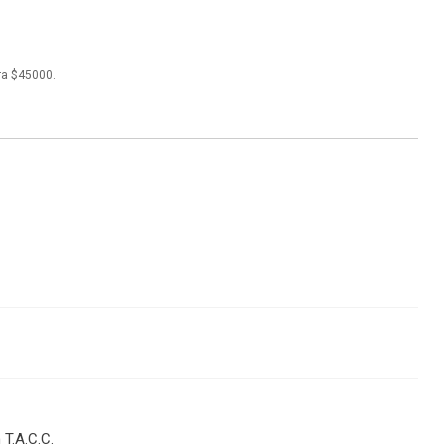
ra $45000.
 T.A.C.C.