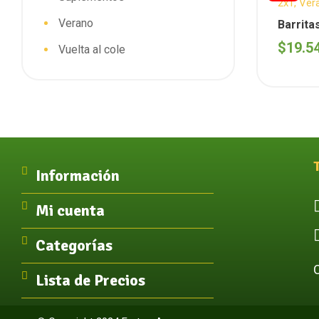
2x1
,
Ver
T.A.C.C.
,
Verano
Barrita
De Yogu
$
19.5
Vuelta al cole
Unidad
Información
Mi cuenta
Categorías
Lista de Precios