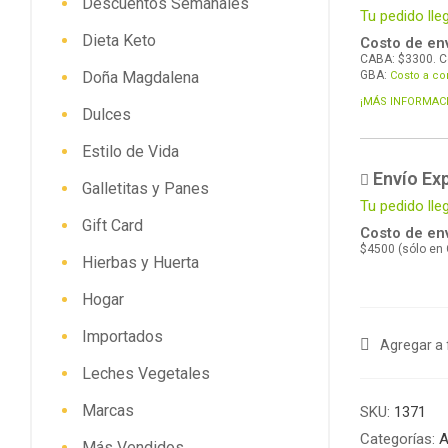
Descuentos Semanales
Tu pedido lle
Dieta Keto
Costo de env
CABA: $3300. C
Doña Magdalena
GBA:
Costo a co
¡MÁS INFORMAC
Dulces
Estilo de Vida
Envío Ex
Galletitas y Panes
Tu pedido l
Gift Card
Costo de env
$4500 (sólo en
Hierbas y Huerta
Hogar
Importados
Agregar a 
Leches Vegetales
Marcas
SKU:
1371
Categorías:
A
Más Vendidos