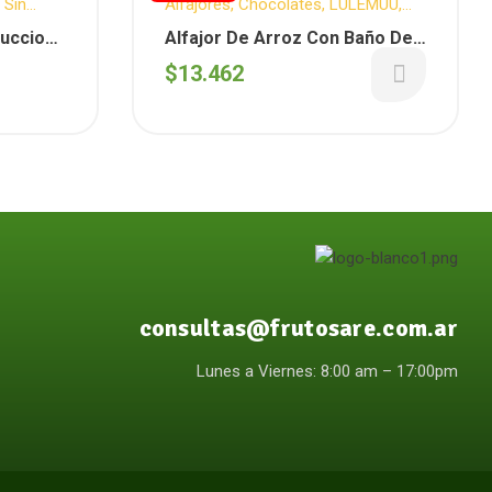
,
Sin
Alfajores
,
Chocolates
,
LULEMUU
,
Descuentos Semanales
,
Sin
duccion
Alfajor De Arroz Con Baño De
T.A.C.C.
,
Snacks
,
Snack Dulce
Chocolate Negro X 12
$
13.462
Unidades (Lulemuu)
consultas@frutosare.com.ar
Lunes a Viernes: 8:00 am – 17:00pm