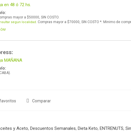
ga en 48 ó 72 hs.
ío:
ompras mayor a $50000, SIN COSTO.
Compras mayor a $70000, SIN COSTO *. Minimo de comp
nsultar segun localidad.
IÓN!
press:
lega MAÑANA
ío:
 CABA).
favoritos
Comparar
ceites y Aceto
,
Descuentos Semanales
,
Dieta Keto
,
ENTRENUTS
,
Sin