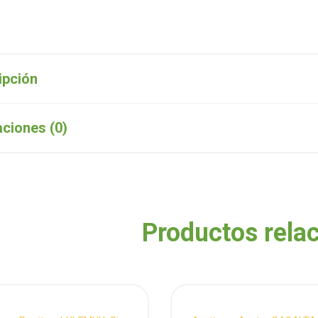
ipción
aciones (0)
Productos rela