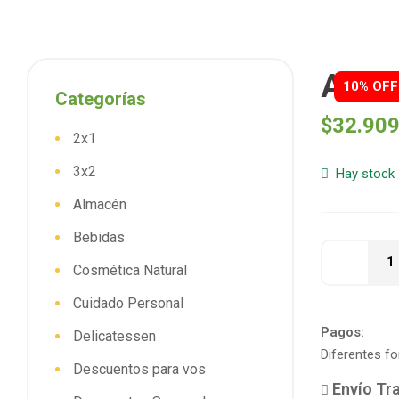
Aceit
10% OFF
Categorías
$
32.90
2x1
3x2
Hay stock
Almacén
Bebidas
Cosmética Natural
Cuidado Personal
Pagos:
Delicatessen
Diferentes f
Descuentos para vos
Envío Tra