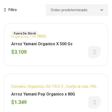
Filtro
Fuera De Stock
Organicos
,
YIN YANG
Arroz Yamani Organico X 500 Gs
$
3.109
Cereales
,
Organicos
,
Sin T.A.C.C.
,
Vuelta al cole
,
YIN
YANG
Arroz Yamani Pop Organico x 80G
$
1.349