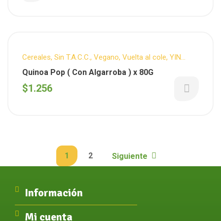
Cereales
,
Sin T.A.C.C.
,
Vegano
,
Vuelta al cole
,
YIN
YANG
Quinoa Pop ( Con Algarroba ) x 80G
$
1.256
1
2
Siguiente
Información
Mi cuenta