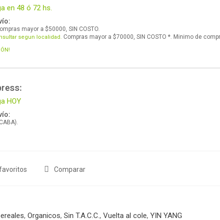
ga en 48 ó 72 hs.
ío:
ompras mayor a $50000, SIN COSTO.
Compras mayor a $70000, SIN COSTO *. Minimo de comp
nsultar segun localidad.
IÓN!
press:
ega HOY
ío:
 CABA).
favoritos
Comparar
ereales
,
Organicos
,
Sin T.A.C.C.
,
Vuelta al cole
,
YIN YANG