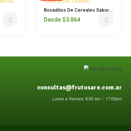
ara tus
Vuelta al cole
,
Cereales
,
Descuentos para vos
,
GRANIX
,
Bocaditos De Cereales Sabor
Descuentos Semanales
Avellana (Granix)
Desde
$
3.864
consultas@frutosare.com.ar
Lunes a Viernes: 8:00 am – 17:00pm