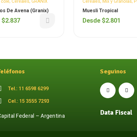
 cole
,
Cereales
,
GRANIX
Cereales
,
Mix y Granolas
,
P
desayunos
os De Avena (Granix)
Muesli Tropical
e
$
2.837
Desde
$
2.801
Teléfonos
Seguinos
Tel.: 11 6598 6299
Cel.: 15 3555 7293
Data Fiscal
Capital Federal – Argentina