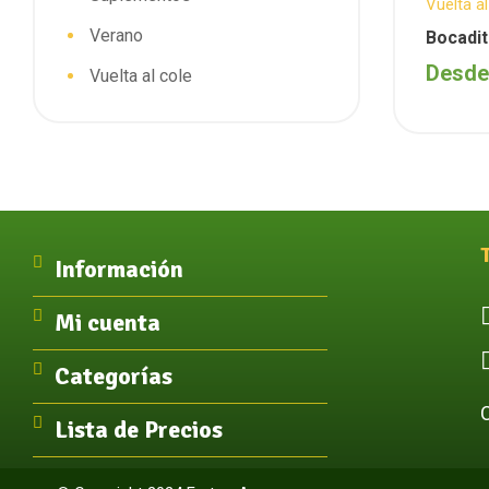
Vuelta al
Verano
Bocadit
Desd
Vuelta al cole
Información
Mi cuenta
Categorías
Lista de Precios