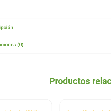
ipción
aciones (0)
Productos rela