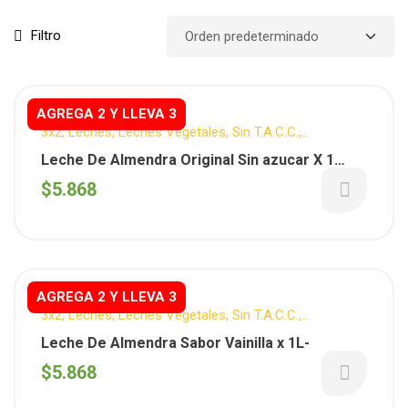
Filtro
AGREGA 2 Y LLEVA 3
3x2
,
Leches
,
Leches Vegetales
,
Sin T.A.C.C.
,
TRATENFU
,
Vegano
Leche De Almendra Original Sin azucar X 1
Litro (TRATENFU)
$
5.868
AGREGA 2 Y LLEVA 3
3x2
,
Leches
,
Leches Vegetales
,
Sin T.A.C.C.
,
TRATENFU
,
Vegano
Leche De Almendra Sabor Vainilla x 1L-
$
5.868