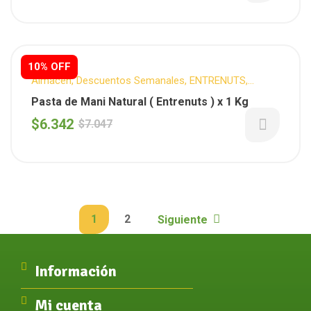
10% OFF
Almacén
,
Descuentos Semanales
,
ENTRENUTS
,
Mantequillas
,
Para tus desayunos
Pasta de Mani Natural ( Entrenuts ) x 1 Kg
$
6.342
$
7.047
1
2
Siguiente
Información
Mi cuenta