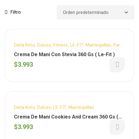
Filtro
Dieta Keto
,
Dulces
,
Fitness
,
LE-FIT
,
Mantequillas
,
Para
tus desayunos
Crema De Mani Con Stevia 360 Gs ( Le-Fit )
$
3.993
Dieta Keto
,
Dulces
,
LE-FIT
,
Mantequillas
Crema De Mani Cookies And Cream 360 Gs (
Le-Fit )
$
3.993