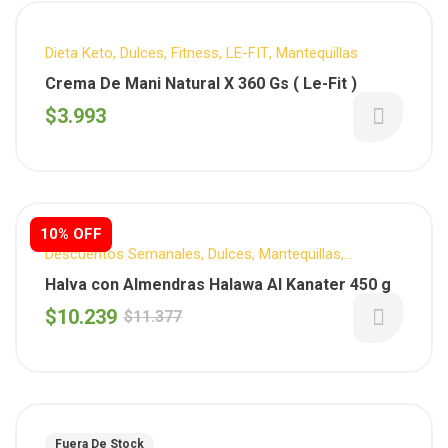
Dieta Keto
,
Dulces
,
Fitness
,
LE-FIT
,
Mantequillas
Crema De Mani Natural X 360 Gs ( Le-Fit )
$
3.993
10% OFF
Descuentos Semanales
,
Dulces
,
Mantequillas
,
Reposteria
,
Sin T.A.C.C.
,
Vegano
Halva con Almendras Halawa Al Kanater 450 g
$
10.239
$
11.377
Fuera De Stock