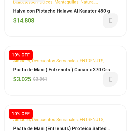
Delicatessen
,
Dulces
,
Mantequillas
,
Natural
,
Reposteria
,
Sin T.A.C.C.
,
Vegano
Halva con Pistacho Halawa Al Kanater 450 g
$
14.808
10% OFF
Almacén
,
Descuentos Semanales
,
ENTRENUTS
,
Mantequillas
Pasta de Mani ( Entrenuts ) Cacao x 370 Grs
$
3.025
$
3.361
10% OFF
Almacén
,
Descuentos Semanales
,
ENTRENUTS
,
Mantequillas
,
Sin T.A.C.C.
Pasta de Mani (Entrenuts) Proteica Salted