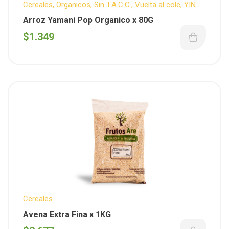
Cereales
,
Organicos
,
Sin T.A.C.C.
,
Vuelta al cole
,
YIN
YANG
Arroz Yamani Pop Organico x 80G
$
1.349
Cereales
Avena Extra Fina x 1KG