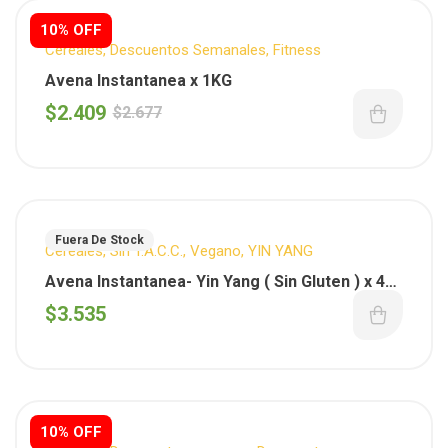
10% OFF
Cereales
,
Descuentos Semanales
,
Fitness
Avena Instantanea x 1KG
$
2.409
$
2.677
Fuera De Stock
Cereales
,
Sin T.A.C.C.
,
Vegano
,
YIN YANG
Avena Instantanea- Yin Yang ( Sin Gluten ) x 400
gs
$
3.535
10% OFF