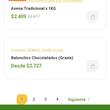
Cereales
,
Descuentos para vos
,
Descuentos
Semanales
,
Fitness
Avena Tradicional x 1KG
$
2.409
$
2.677
Cereales
,
GRANIX
,
Vuelta al cole
Baloncitos Chocolatados (Granix)
Desde
$
2.727
1
2
3
4
Siguiente