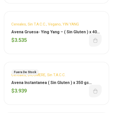
Cereales
,
Sin T.A.C.C.
,
Vegano
,
YIN YANG
Avena Gruesa- Ying Yang – ( Sin Gluten ) x 400
gs
$
3.535
Fuera De Stock
Cereales
,
DICOMERE
,
Sin T.A.C.C.
Avena Instantanea ( Sin Gluten ) x 350 gs
Dicomere
$
3.939