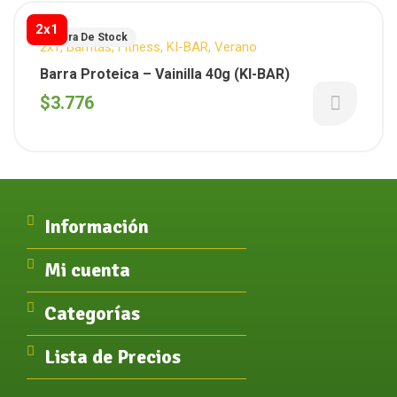
2x1
Fuera De Stock
2x1
,
Barritas
,
Fitness
,
KI-BAR
,
Verano
Barra Proteica – Vainilla 40g (KI-BAR)
$
3.776
Información
Mi cuenta
Categorías
Lista de Precios