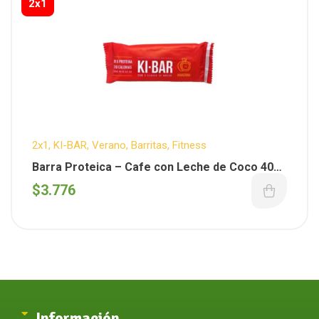
2x1
2x1
,
KI-BAR
,
Verano
,
Barritas
,
Fitness
Barra Proteica – Cafe con Leche de Coco 40g
(KI-BAR)
$
3.776
Información