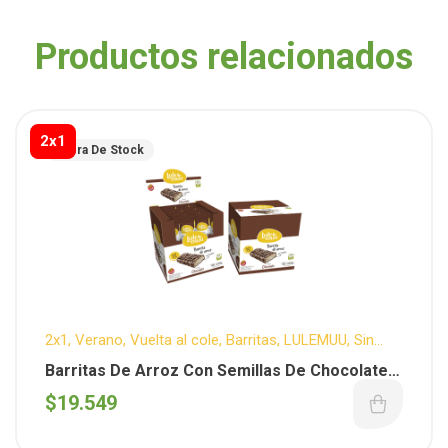
Productos relacionados
2x1
Fuera De Stock
2x1
,
Verano
,
Vuelta al cole
,
Barritas
,
LULEMUU
,
Sin
T.A.C.C.
,
Snack Dulce
Barritas De Arroz Con Semillas De Chocolate
Negro x 20 Unidades (Lulemuu)
$
19.549