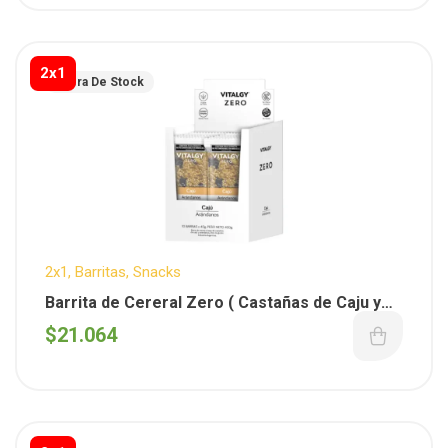
2x1
Fuera De Stock
2x1
,
Barritas
,
Snacks
Barrita de Cereral Zero ( Castañas de Caju y
Arandanos ) x 40 gs – Vitalgy x 10 unid.
$
21.064