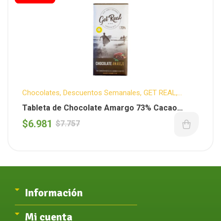
Chocolates
,
Descuentos Semanales
,
GET REAL
,
Organicos
,
Vegano
Tableta de Chocolate Amargo 73% Cacao
Orgánica x 70GS ( Get Real )
$
6.981
$
7.757
Información
Mi cuenta