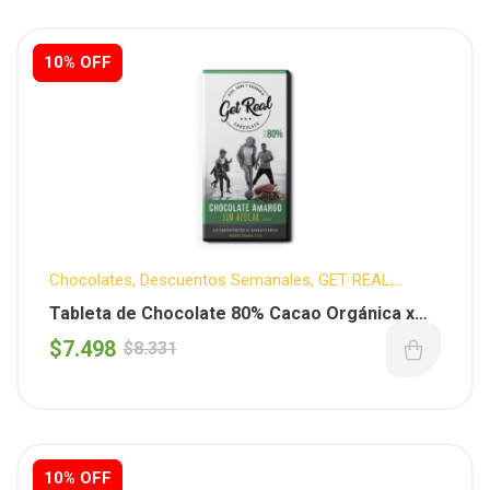
10% OFF
10% OFF
Chocolates
,
Descuentos Semanales
,
GET REAL
,
Organicos
,
Vegano
Tableta de Chocolate 80% Cacao Orgánica x
70GS ( Get Real )
$
7.498
$
8.331
10% OFF
10% OFF