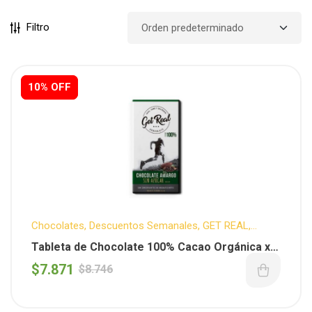
Filtro
10% OFF
10% OFF
Chocolates
,
Descuentos Semanales
,
GET REAL
,
Organicos
,
Vegano
Tableta de Chocolate 100% Cacao Orgánica x
70GS ( Get Real )
$
7.871
$
8.746