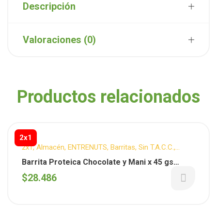
Descripción
Valoraciones (0)
Productos relacionados
2x1
2x1
,
Almacén
,
ENTRENUTS
,
Barritas
,
Sin T.A.C.C.
,
Snacks
Barrita Proteica Chocolate y Mani x 45 gs
(Entrenuts) x 10 unid
$
28.486