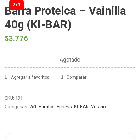
2x1
Barra Proteica – Vainilla
40g (KI-BAR)
$
3.776
Agotado
Agregar a favoritos
Comparar
SKU:
191
Categorías:
2x1
,
Barritas
,
Fitness
,
KI-BAR
,
Verano