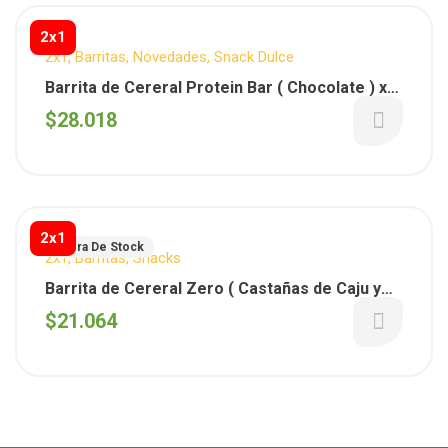
2x1
2x1
,
Barritas
,
Novedades
,
Snack Dulce
Barrita de Cereral Protein Bar ( Chocolate ) x
50 gs – Vitalgy x 10 unid.
$
28.018
2x1
Fuera De Stock
2x1
,
Barritas
,
Snacks
Barrita de Cereral Zero ( Castañas de Caju y
Arandanos ) x 40 gs – Vitalgy x 10 unid.
$
21.064