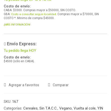
Costo de envío:
CABA: $3300. Compras mayor a $50000, SIN COSTO.
GBA:
Compras mayor a $70000, SIN
Costo a consultar segun localidad.
COSTO *. Minimo de compra $45000.
¡MÁS INFORMACIÓN!
Envío Express:
Tu pedido llega HOY
Costo de envío:
$4500 (sólo en CABA).
Agregar a favoritos
Comparar
SKU:
167
Categorías:
Cereales
,
Sin T.A.C.C.
,
Vegano
,
Vuelta al cole
,
YIN