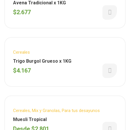
Semanales
Avena Tradicional x 1KG
$
2.677
Cereales
Trigo Burgol Grueso x 1KG
$
4.167
Cereales
,
Mix y Granolas
,
Para tus desayunos
Muesli Tropical
Desde
$
2.801