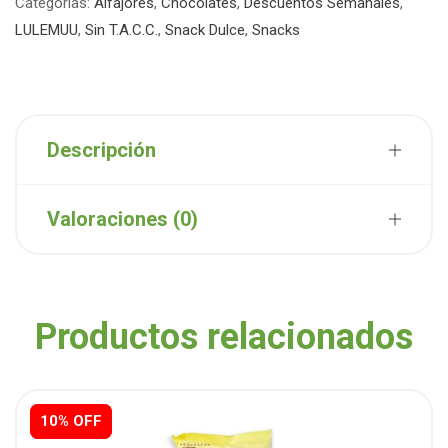
Categorías:
Alfajores
,
Chocolates
,
Descuentos Semanales
,
LULEMUU
,
Sin T.A.C.C.
,
Snack Dulce
,
Snacks
Descripción
Valoraciones (0)
Productos relacionados
10% OFF
10% OFF