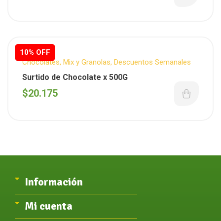
10% OFF
10% OFF
Chocolates
,
Mix y Granolas
,
Descuentos Semanales
Surtido de Chocolate x 500G
$
20.175
Información
Mi cuenta