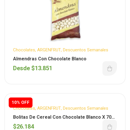
Chocolates
,
ARGENFRUT
,
Descuentos Semanales
Almendras Con Chocolate Blanco
Desde
$
13.851
10% OFF
10% OFF
Chocolates
,
ARGENFRUT
,
Descuentos Semanales
Bolitas De Cereal Con Chocolate Blanco X 700
Gs.
$
26.184