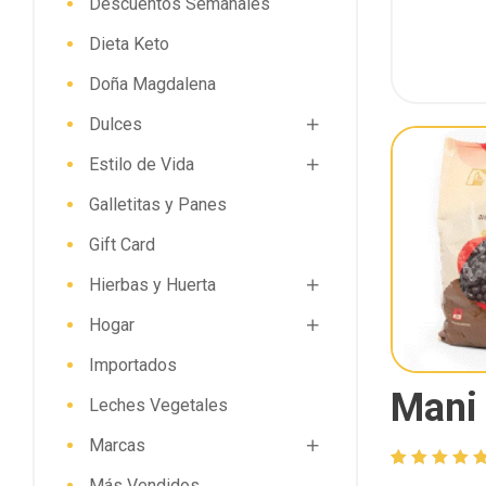
Descuentos Semanales
Dieta Keto
Doña Magdalena
Dulces
Estilo de Vida
Galletitas y Panes
Gift Card
Hierbas y Huerta
Hogar
Importados
Mani
Leches Vegetales
Marcas
Valorado
2
5.00
Más Vendidos