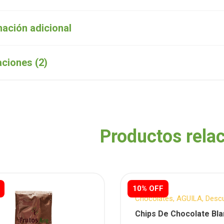
mación adicional
aciones (2)
Productos rela
10% OFF
Chocolates
,
AGUILA
,
Desc
Semanales
,
Reposteria
Chips De Chocolate Bla