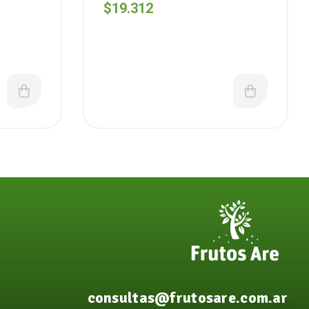
Blanco Aguila ( 3 Tabletas )
$
19.312
consultas@frutosare.com.ar