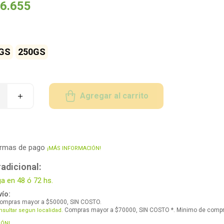
6.655
GS
250GS
Agregar al carrito
ormas de pago
¡MÁS INFORMACIÓN!
adicional:
ga en 48 ó 72 hs.
ío:
ompras mayor a $50000, SIN COSTO.
Compras mayor a $70000, SIN COSTO *. Minimo de comp
nsultar segun localidad.
IÓN!