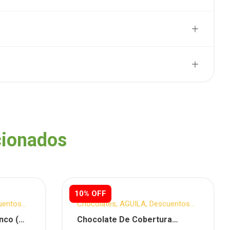
cionados
10% OFF
uentos
Chocolates
,
AGUILA
,
Descuentos
Semanales
,
Reposteria
nco (
Chocolate De Cobertura