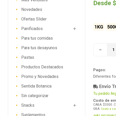
Desde
$
sobre 5
Novedades
basado en
puntuaciones
Ofertas Slider
de clientes
1KG
500
Panificados
Para tus comidas
Para tus desayunos
Pastas
Productos Destacados
Pagos:
Promo y Novedades
Diferentes f
Sentida Botanica
Envío Tr
Tu pedido lle
Sin categorizar
Costo de env
Snacks
CABA: $3300. C
GBA:
Costo a co
Suplementos
¡MÁS INFORMAC