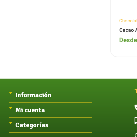
Chocola
Semanal
Cacao 
Desd
Información
Mi cuenta
Categorías