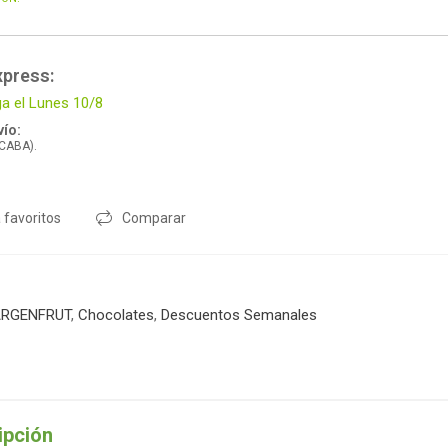
xpress:
ga el Lunes 10/8
ío:
 CABA).
 favoritos
Comparar
RGENFRUT
,
Chocolates
,
Descuentos Semanales
ipción