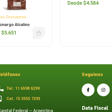
Aguila )
Desde
$
4.584
tes
,
Descuentos
es
,
Reposteria
Amargo Alcalino
e
$
5.651
Teléfonos
Seguinos
Tel.: 11 6598 6299
Cel.: 15 3555 7293
Data Fiscal
Capital Federal – Argentina