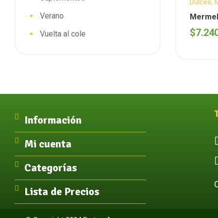
Dulces
,
Sin T.A.C
Verano
Mermel
azucar 
$
7.24
Vuelta al cole
Información
Mi cuenta
Categorías
Lista de Precios