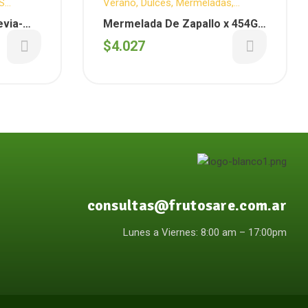
S
Verano
,
Dulces
,
Mermeladas
,
ALDEVA
evia-
Mermelada De Zapallo x 454G (
420G
Aldeva )
$
4.027
consultas@frutosare.com.ar
Lunes a Viernes: 8:00 am – 17:00pm