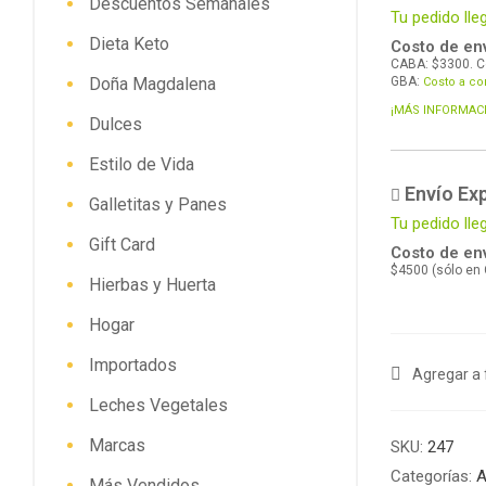
Descuentos Semanales
Tu pedido lle
Dieta Keto
Costo de env
CABA: $3300. C
Doña Magdalena
GBA:
Costo a co
¡MÁS INFORMAC
Dulces
Estilo de Vida
Envío Ex
Galletitas y Panes
Tu pedido ll
Gift Card
Costo de env
$4500 (sólo en
Hierbas y Huerta
Hogar
Importados
Agregar a 
Leches Vegetales
Marcas
SKU:
247
Categorías:
A
Más Vendidos