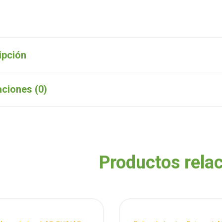
ipción
aciones (0)
Productos rela