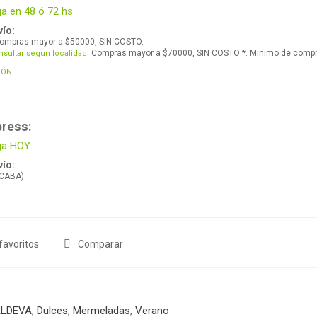
ga en 48 ó 72 hs.
ío:
ompras mayor a $50000, SIN COSTO.
Compras mayor a $70000, SIN COSTO *. Minimo de comp
nsultar segun localidad.
IÓN!
press:
ega HOY
ío:
 CABA).
favoritos
Comparar
LDEVA
,
Dulces
,
Mermeladas
,
Verano