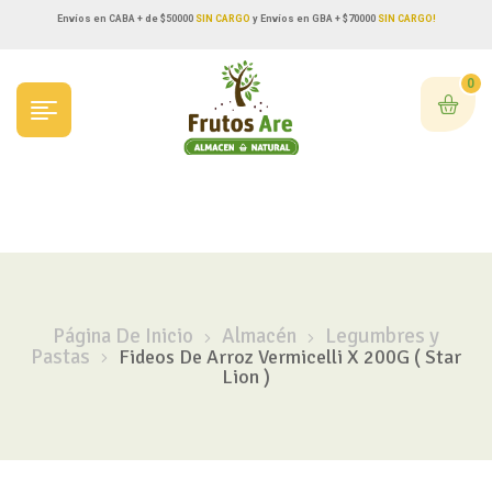
Envíos en CABA + de $50000
SIN CARGO
y Envíos en GBA + $70000
SIN CARGO!
0
Página De Inicio
Almacén
Legumbres y
Pastas
Fideos De Arroz Vermicelli X 200G ( Star
Lion )