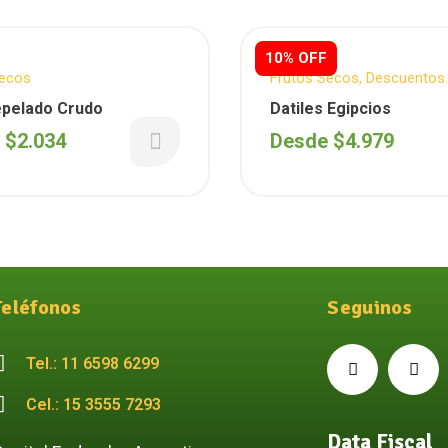
10% OFF
Secos
Frutos Secos
,
Descuentos
Semanales
epelado Crudo
Datiles Egipcios
e
$
2.034
Desde
$
4.979
Teléfonos
Seguinos
Tel.: 11 6598 6299
Cel.: 15 3555 7293
Data Fiscal