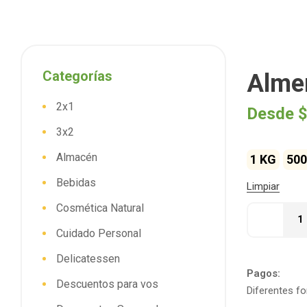
Categorías
Alme
2x1
Desde
$
3x2
Almacén
1 KG
500
Bebidas
Limpiar
Cosmética Natural
Cuidado Personal
Delicatessen
Pagos:
Descuentos para vos
Diferentes f