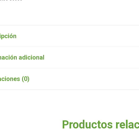
ipción
mación adicional
aciones (0)
Productos rela