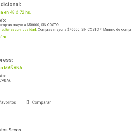
dicional:
ga en 48 ó 72 hs.
ío:
ompras mayor a $50000, SIN COSTO.
Compras mayor a $70000, SIN COSTO *. Minimo de comp
nsultar segun localidad.
IÓN!
press:
lega MAÑANA
ío:
 CABA).
favoritos
Comparar
utos Secos