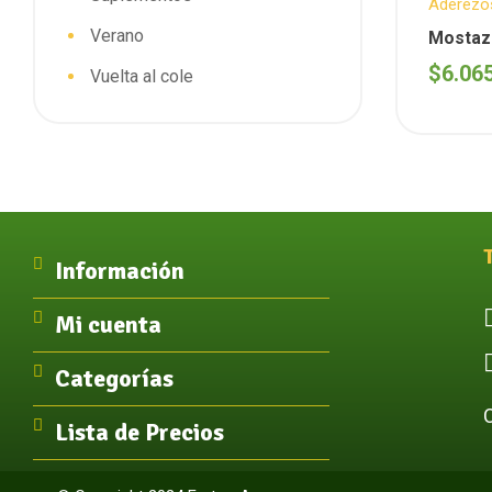
Aderezo
Delicate
Verano
Mostaz
comidas
Grs (Ar
$
6.06
Vuelta al cole
Información
Mi cuenta
Categorías
Lista de Precios