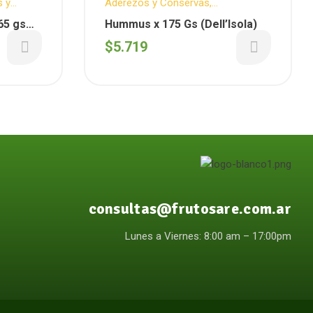
s y
Aderezos y Conservas
,
E
,
Delicatessen
,
Vegano
,
DELL´ISOLA
65 gs
Hummus x 175 Gs (Dell’Isola)
$
5.719
consultas@frutosare.com.ar
Lunes a Viernes: 8:00 am – 17:00pm