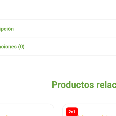
ipción
aciones (0)
Productos rela
2x1