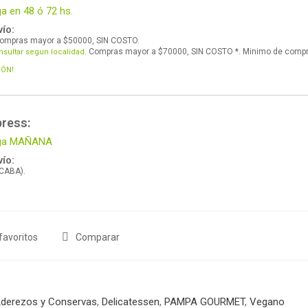
ga en 48 ó 72 hs.
ío:
ompras mayor a $50000, SIN COSTO.
Compras mayor a $70000, SIN COSTO *. Minimo de comp
nsultar segun localidad.
IÓN!
press:
lega MAÑANA
ío:
 CABA).
favoritos
Comparar
derezos y Conservas
,
Delicatessen
,
PAMPA GOURMET
,
Vegano