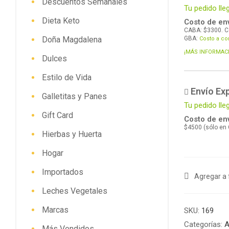
Descuentos Semanales
Tu pedido lle
Dieta Keto
Costo de env
CABA: $3300. C
Doña Magdalena
GBA:
Costo a co
¡MÁS INFORMAC
Dulces
Estilo de Vida
Envío Ex
Galletitas y Panes
Tu pedido l
Gift Card
Costo de env
$4500 (sólo en
Hierbas y Huerta
Hogar
Importados
Agregar a 
Leches Vegetales
Marcas
SKU:
169
Categorías:
A
Más Vendidos