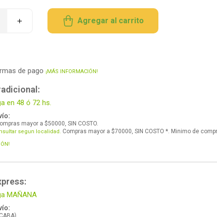
Agregar al carrito
ormas de pago
¡MÁS INFORMACIÓN!
adicional:
ga en 48 ó 72 hs.
ío:
ompras mayor a $50000, SIN COSTO.
Compras mayor a $70000, SIN COSTO *. Minimo de comp
nsultar segun localidad.
IÓN!
xpress:
lega MAÑANA
ío:
 CABA).