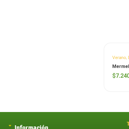
Verano
,
QUINAS
Mermela
azucar 
$
7.24
Información