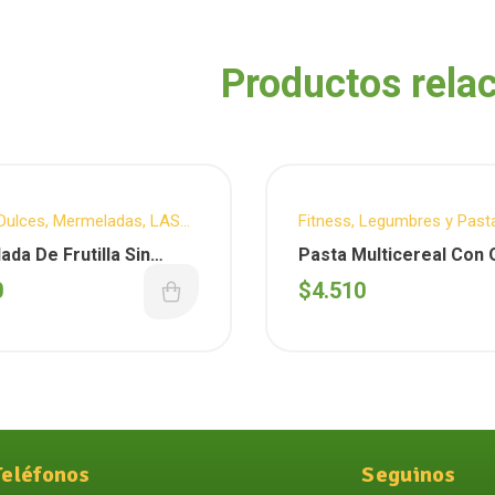
Productos rela
Dulces
,
Mermeladas
,
LAS
Fitness
,
Legumbres y Past
,
Sin T.A.C.C.
WAKAS
,
Pastas
,
Sin T.A.C.C
da De Frutilla Sin
Pasta Multicereal Con 
x 400G (Las Quinas)
300G ( Wakas )
0
$
4.510
Teléfonos
Seguinos