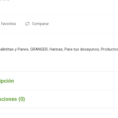
 favoritos
Comparar
alletitas y Panes
,
GRANGER
,
Harinas
,
Para tus desayunos
,
Producto
ipción
aciones (0)