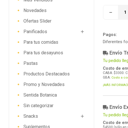
Novedades
Ofertas Slider
Panificados
Pagos:
Diferentes f
Para tus comidas
Envío Tr
Para tus desayunos
Tu pedido lle
Pastas
Costo de env
CABA: $3300. C
Productos Destacados
GBA:
Costo a co
Promo y Novedades
¡MÁS INFORMAC
Sentida Botanica
Sin categorizar
Envío E
Tu pedido l
Snacks
Costo de env
Suplementos
$4500 (sólo en