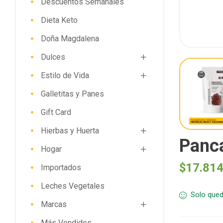
Descuentos Semanales
Dieta Keto
Doña Magdalena
Dulces
Estilo de Vida
Galletitas y Panes
Gift Card
Hierbas y Huerta
Panca
Hogar
$
17.81
Importados
Leches Vegetales
Solo qued
Marcas
Más Vendidos