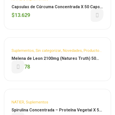
Capsulas de Cúrcuma Concentrada X 50 Caps. (
Natier )
$
13.629
Suplementos
,
Sin categorizar
,
Novedades
,
Productos
Destacados
Melena de Leon 2100mg (Natures Truth) 50
Capsulas
$
45.178
NATIER
,
Suplementos
Spirulina Concentrada – Proteína Vegetal X 50