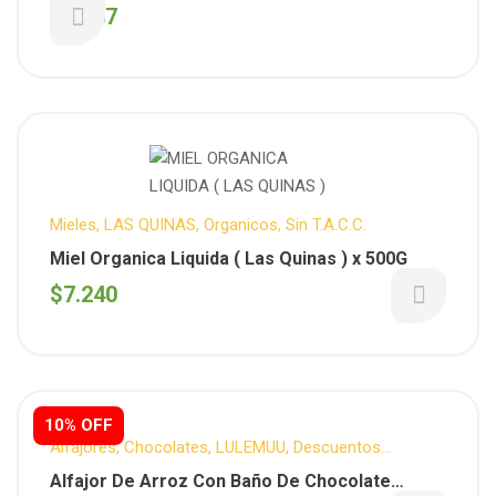
$
5.537
Mieles
,
LAS QUINAS
,
Organicos
,
Sin T.A.C.C.
Miel Organica Liquida ( Las Quinas ) x 500G
$
7.240
10% OFF
Alfajores
,
Chocolates
,
LULEMUU
,
Descuentos
Semanales
,
Sin T.A.C.C.
,
Snacks
,
Snack Dulce
Alfajor De Arroz Con Baño De Chocolate