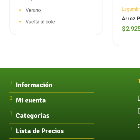
Legumbr
Verano
Arroz P
Vuelta al cole
$
2.92
Información
Mi cuenta
Categorías
Lista de Precios