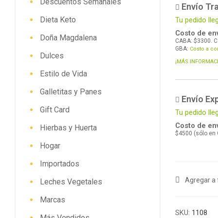
Descuentos Semanales
Envío Tra
Dieta Keto
Tu pedido lle
Costo de env
Doña Magdalena
CABA: $3300. C
GBA:
Costo a co
Dulces
¡MÁS INFORMAC
Estilo de Vida
Galletitas y Panes
Envío Ex
Gift Card
Tu pedido ll
Costo de env
Hierbas y Huerta
$4500 (sólo en
Hogar
Importados
Agregar a 
Leches Vegetales
Marcas
SKU:
1108
Más Vendidos