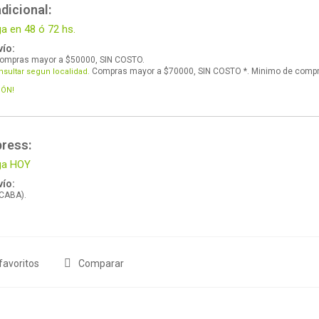
dicional:
ga en 48 ó 72 hs.
ío:
ompras mayor a $50000, SIN COSTO.
Compras mayor a $70000, SIN COSTO *. Minimo de comp
nsultar segun localidad.
IÓN!
press:
ega HOY
ío:
 CABA).
favoritos
Comparar