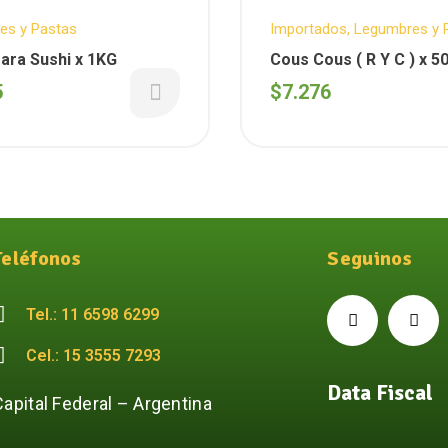
es y Pastas
Importados
,
Legumbres y 
COUS COUS R Y C
ara Sushi x 1KG
Cous Cous ( R Y C ) x 5
Importado-
5
$
7.276
Teléfonos
Seguinos
Tel.: 11 6598 6299
Cel.: 15 3555 7293
Data Fiscal
Capital Federal – Argentina