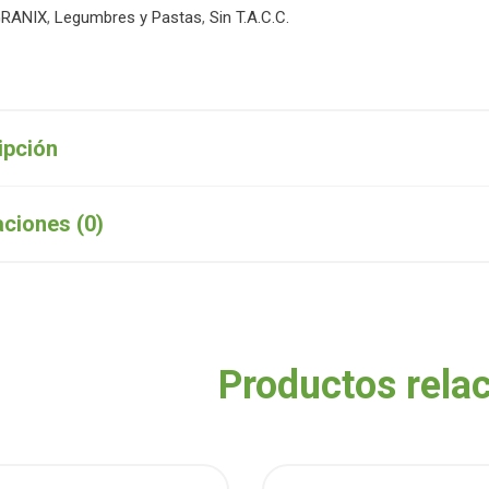
RANIX
,
Legumbres y Pastas
,
Sin T.A.C.C.
ipción
aciones (0)
Productos rela