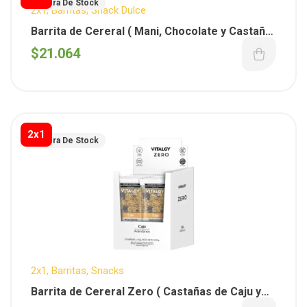
Fuera De Stock
2x1
,
Barritas
,
Snack Dulce
Barrita de Cereral ( Mani, Chocolate y Castaña
de Caju ) x 40 gs – Vitalgy x 10 unid.
$
21.064
2x1
Fuera De Stock
2x1
,
Barritas
,
Snacks
Barrita de Cereral Zero ( Castañas de Caju y
Arandanos ) x 40 gs – Vitalgy x 10 unid.