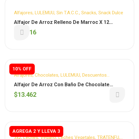
Alfajores
,
LULEMUU
,
Sin T.A.C.C.
,
Snacks
,
Snack Dulce
Alfajor De Arroz Relleno De Marroc X 12
Unidades (Lulemuu)
$
12.116
10% OFF
Alfajores
,
Chocolates
,
LULEMUU
,
Descuentos
Semanales
,
Sin T.A.C.C.
,
Snacks
,
Snack Dulce
Alfajor De Arroz Con Baño De Chocolate
Blanco X 12 Unidades (Lulemuu)
$
13.462
AGREGA 2 Y LLEVA 3
3x2
,
Leches
,
Vegano
,
Leches Vegetales
,
TRATENFU
,