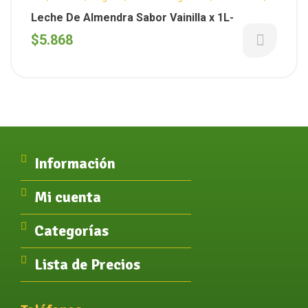
Sin T.A.C.C.
Leche De Almendra Sabor Vainilla x 1L-
$
5.868
Información
Mi cuenta
Categorías
Lista de Precios