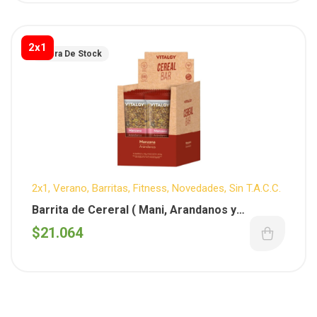
2x1
Fuera De Stock
2x1
,
Verano
,
Barritas
,
Fitness
,
Novedades
,
Sin T.A.C.C.
Barrita de Cereral ( Mani, Arandanos y
Manzana ) x 40 gs – Vitalgy x 10 unid.
$
21.064