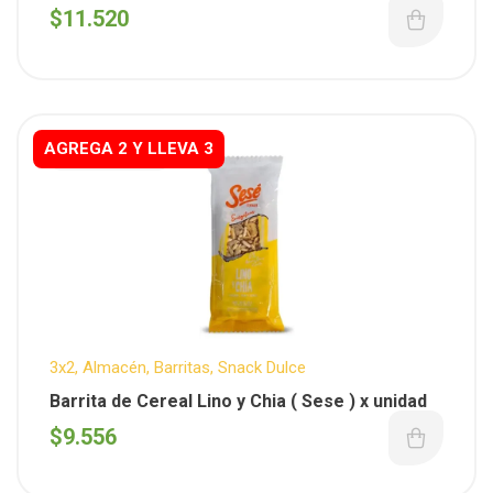
1 Caja 10 unid.
$
11.520
AGREGA 2 Y LLEVA 3
Fuera De Stock
3x2
,
Almacén
,
Barritas
,
Snack Dulce
Barrita de Cereal Lino y Chia ( Sese ) x unidad
$
9.556