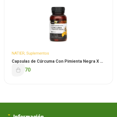
NATIER
,
Suplementos
Capsulas de Cúrcuma Con Pimienta Negra X 50
Caps. ( Natier )
$
20.970
Información