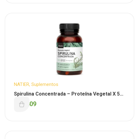
NATIER
,
Suplementos
Spirulina Concentrada – Proteína Vegetal X 50
Caps. ( Natier )
$
18.409