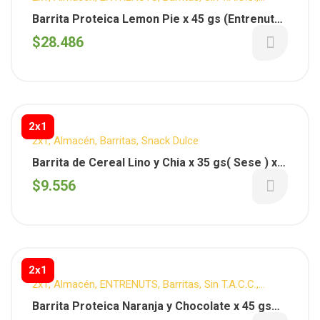
Snack Dulce
Barrita Proteica Lemon Pie x 45 gs (Entrenuts)
x 10 unid.
$
28.486
2x1
2x1
,
Almacén
,
Barritas
,
Snack Dulce
Barrita de Cereal Lino y Chia x 35 gs( Sese ) x 1
Caja 10 unid.
$
9.556
2x1
2x1
,
Almacén
,
ENTRENUTS
,
Barritas
,
Sin T.A.C.C.
,
Snacks
,
Snack Dulce
Barrita Proteica Naranja y Chocolate x 45 gs