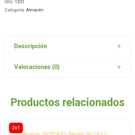
SKU:
1351
Categoría:
Almacén
Descripción
Valoraciones (0)
Productos relacionados
2x1
2x1
,
Almacén
,
ENTRENUTS
,
Barritas
,
Sin T.A.C.C.
,