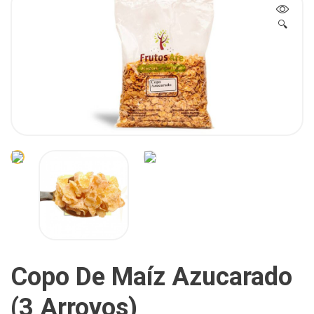
🔍
Copo De Maíz Azucarado
(3 Arroyos)