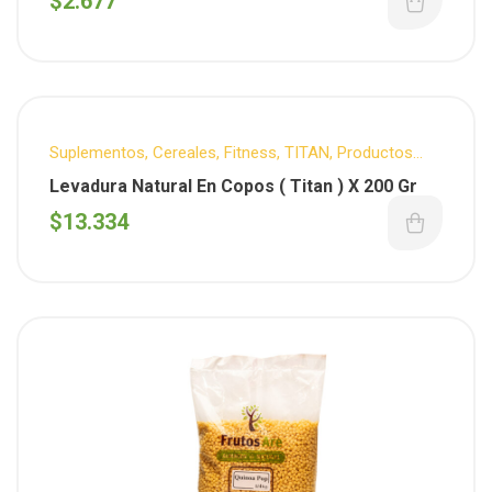
$
2.677
Suplementos
,
Cereales
,
Fitness
,
TITAN
,
Productos
Destacados
Levadura Natural En Copos ( Titan ) X 200 Gr
$
13.334