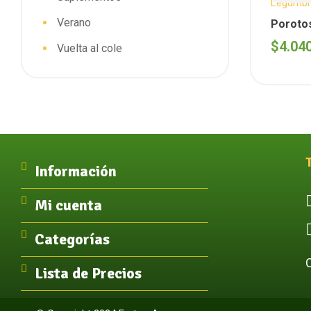
Legumbr
Verano
Porotos
x 1KG
$
4.04
Vuelta al cole
Información
Mi cuenta
Categorías
Lista de Precios