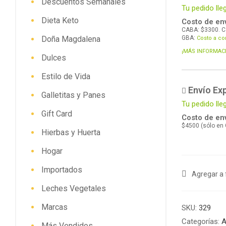
Descuentos Semanales
Tu pedido lle
Dieta Keto
Costo de env
CABA: $3300. C
Doña Magdalena
GBA:
Costo a co
¡MÁS INFORMAC
Dulces
Estilo de Vida
Envío Ex
Galletitas y Panes
Tu pedido ll
Gift Card
Costo de env
$4500 (sólo en
Hierbas y Huerta
Hogar
Importados
Agregar a 
Leches Vegetales
Marcas
SKU:
329
Categorías:
A
Más Vendidos