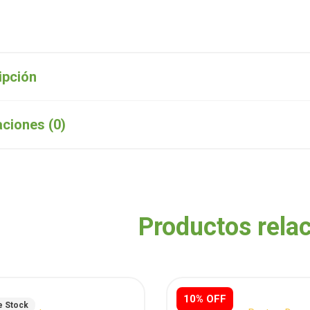
ipción
aciones (0)
Productos rela
10% OFF
e Stock