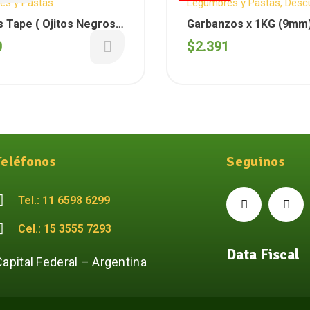
es y Pastas
Legumbres y Pastas
,
Desc
Semanales
,
Para tus comi
 Tape ( Ojitos Negros )
Garbanzos x 1KG (9m
0
$
2.391
Teléfonos
Seguinos
Tel.: 11 6598 6299
Cel.: 15 3555 7293
Data Fiscal
Capital Federal – Argentina