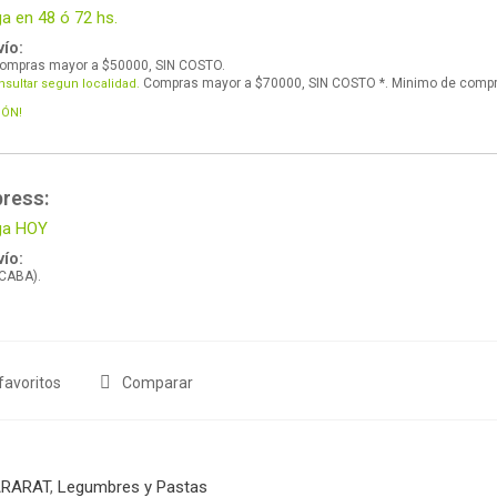
ga en 48 ó 72 hs.
ío:
ompras mayor a $50000, SIN COSTO.
Compras mayor a $70000, SIN COSTO *. Minimo de comp
nsultar segun localidad.
IÓN!
press:
ega HOY
ío:
 CABA).
favoritos
Comparar
RARAT
,
Legumbres y Pastas