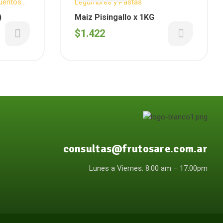
uentos
Legumbres y Pastas
das
m)
Maiz Pisingallo x 1KG
$
1.422
consultas@frutosare.com.ar
Lunes a Viernes: 8:00 am – 17:00pm