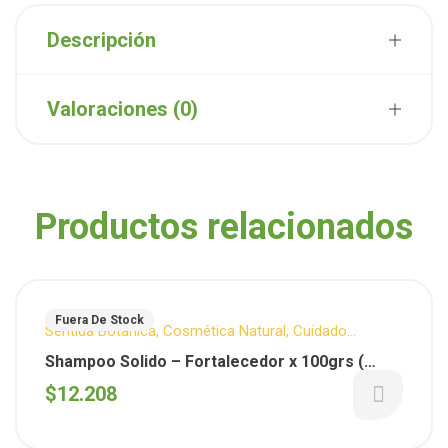
Descripción
Valoraciones (0)
Productos relacionados
Fuera De Stock
Sentida Botanica
,
Cosmética Natural
,
Cuidado
Personal
,
Capilar
Shampoo Solido – Fortalecedor x 100grs (
Sentida Botanica)
$
12.208