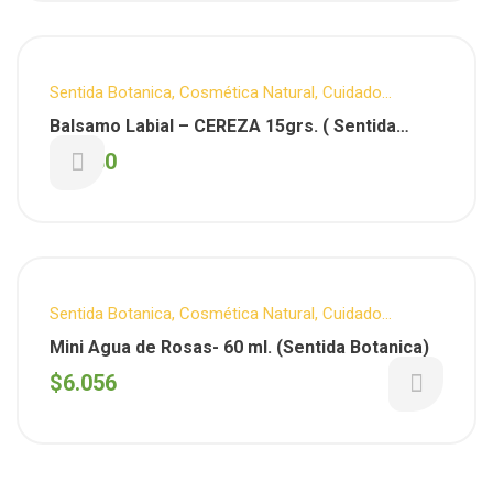
Sentida Botanica
,
Cosmética Natural
,
Cuidado
Personal
Balsamo Labial – CEREZA 15grs. ( Sentida
Botanica)
$
7.930
Sentida Botanica
,
Cosmética Natural
,
Cuidado
Personal
,
Facial
Mini Agua de Rosas- 60 ml. (Sentida Botanica)
$
6.056