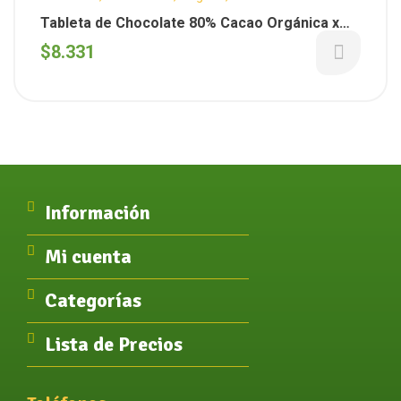
Semanales
,
Organicos
Tableta de Chocolate 80% Cacao Orgánica x
70GS ( Get Real )
$
8.331
Información
Mi cuenta
Categorías
Lista de Precios