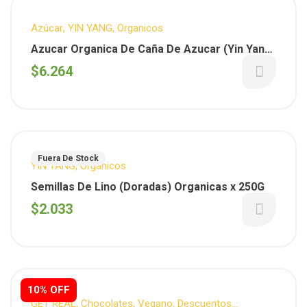
Azúcar
,
YIN YANG
,
Organicos
Azucar Organica De Caña De Azucar (Yin Yang)
x 800 Gs
$
6.264
Fuera De Stock
YIN YANG
,
Organicos
Semillas De Lino (Doradas) Organicas x 250G
$
2.033
10% OFF
GET REAL
,
Chocolates
,
Vegano
,
Descuentos