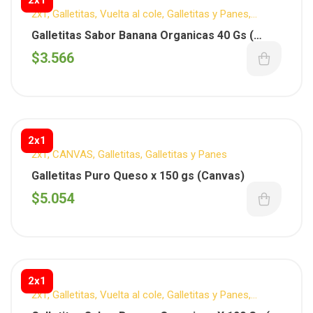
2x1
,
Galletitas
,
Vuelta al cole
,
Galletitas y Panes
,
SMOOKIES
,
Organicos
Galletitas Sabor Banana Organicas 40 Gs (
Smookies )
$
3.566
2x1
2x1
,
CANVAS
,
Galletitas
,
Galletitas y Panes
Galletitas Puro Queso x 150 gs (Canvas)
$
5.054
2x1
2x1
,
Galletitas
,
Vuelta al cole
,
Galletitas y Panes
,
SMOOKIES
,
Organicos