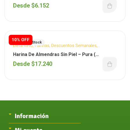
Desde
$
6.152
10% OFF
Fuera De Stock
Dieta Keto
,
Harinas
,
Descuentos Semanales
,
Reposteria
Harina De Almendras Sin Piel – Pura (
Importada )
Desde
$
17.240
Información