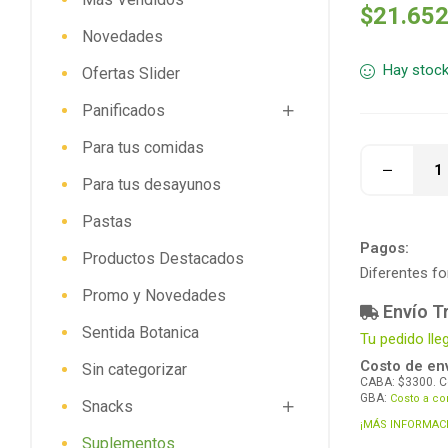
$
21.65
Novedades
Hay stoc
Ofertas Slider
Panificados
Para tus comidas
Para tus desayunos
Pastas
Pagos:
Productos Destacados
Diferentes f
Promo y Novedades
Envío Tr
Sentida Botanica
Tu pedido lle
Costo de env
Sin categorizar
CABA: $3300. C
GBA:
Costo a co
Snacks
¡MÁS INFORMAC
Suplementos