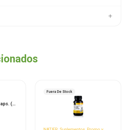
cionados
Fuera De Stock
aps. (
NATIER
,
Suplementos
,
Promo y