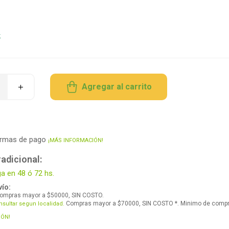
2
k
Agregar al carrito
ormas de pago
¡MÁS INFORMACIÓN!
adicional:
ga en 48 ó 72 hs.
ío:
ompras mayor a $50000, SIN COSTO.
Compras mayor a $70000, SIN COSTO *. Minimo de comp
nsultar segun localidad.
IÓN!