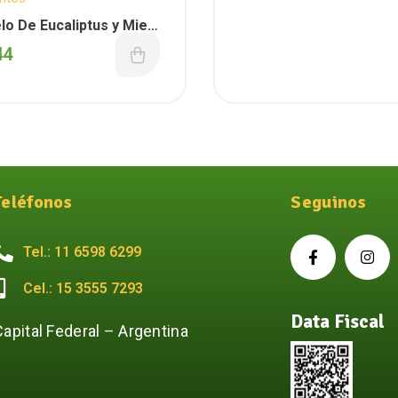
o De Eucaliptus y Miel
44
Teléfonos
Seguinos
Tel.: 11 6598 6299
Cel.: 15 3555 7293
Data Fiscal
Capital Federal – Argentina