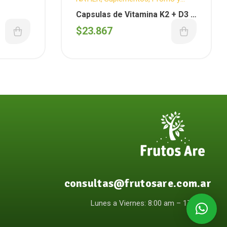
Novedades
Capsulas de Vitamina K2 + D3 X
50 caps
$
23.867
consultas@frutosare.com.ar
Lunes a Viernes: 8:00 am – 17:00pm