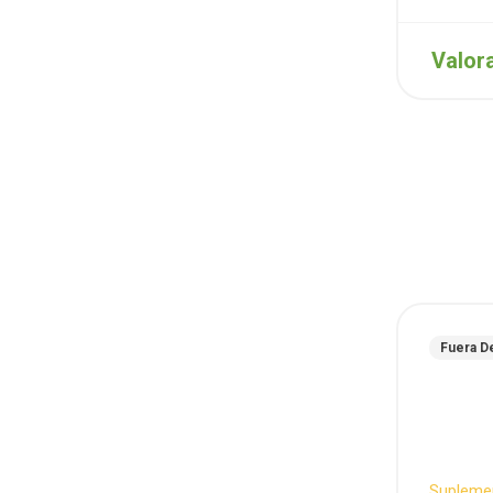
Valor
Fuera D
Supleme