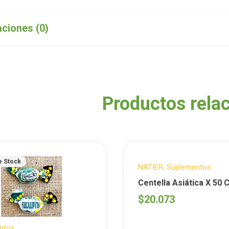
aciones (0)
Productos rela
e Stock
NATIER
,
Suplementos
Centella Asiática X 50 C
Natier )
$
20.073
ntos