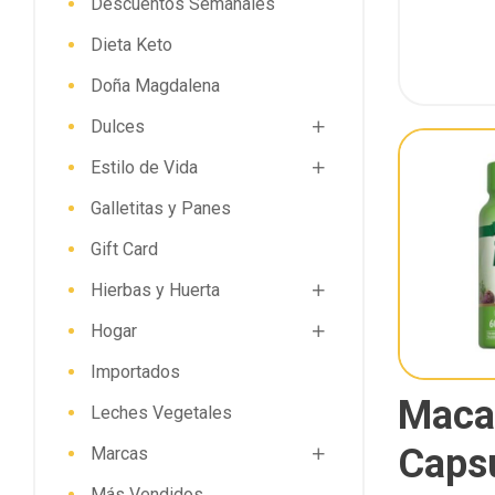
Descuentos Semanales
Dieta Keto
Doña Magdalena
Dulces
Estilo de Vida
Galletitas y Panes
Gift Card
Hierbas y Huerta
Hogar
Importados
Maca 
Leches Vegetales
Caps
Marcas
Más Vendidos