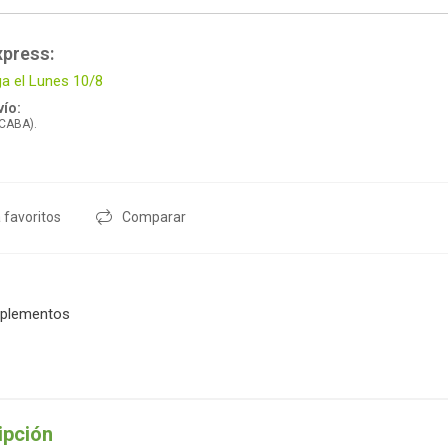
xpress:
ga el Lunes 10/8
ío:
 CABA).
 favoritos
Comparar
plementos
ipción