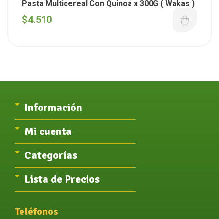
T.A.C.C.
Pasta Multicereal Con Quinoa x 300G ( Wakas )
$
4.510
Información
Mi cuenta
Categorías
Lista de Precios
Teléfonos