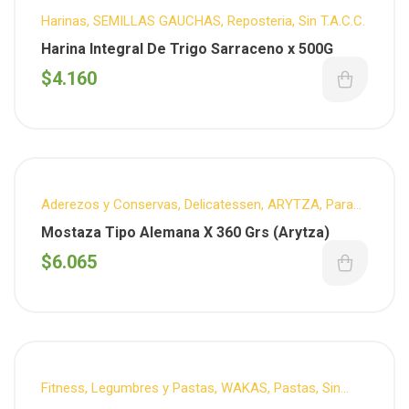
Harinas
,
SEMILLAS GAUCHAS
,
Reposteria
,
Sin T.A.C.C.
Harina Integral De Trigo Sarraceno x 500G
$
4.160
Aderezos y Conservas
,
Delicatessen
,
ARYTZA
,
Para
tus comidas
,
Sin T.A.C.C.
Mostaza Tipo Alemana X 360 Grs (Arytza)
$
6.065
Fitness
,
Legumbres y Pastas
,
WAKAS
,
Pastas
,
Sin