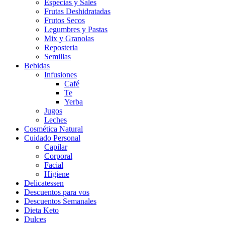
Especias y Sales
Frutas Deshidratadas
Frutos Secos
Legumbres y Pastas
Mix y Granolas
Reposteria
Semillas
Bebidas
Infusiones
Café
Te
Yerba
Jugos
Leches
Cosmética Natural
Cuidado Personal
Capilar
Corporal
Facial
Higiene
Delicatessen
Descuentos para vos
Descuentos Semanales
Dieta Keto
Dulces