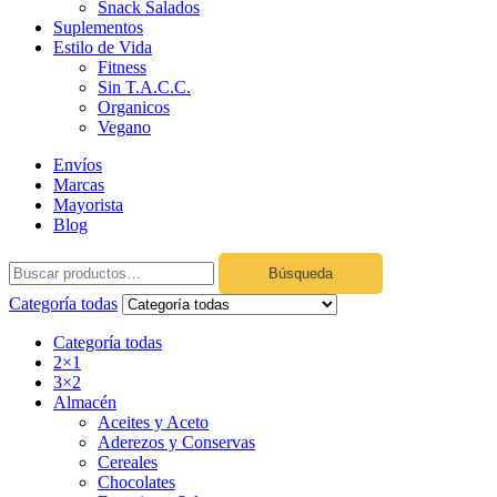
Snack Salados
Suplementos
Estilo de Vida
Fitness
Sin T.A.C.C.
Organicos
Vegano
Envíos
Marcas
Mayorista
Blog
Búsqueda
Categoría todas
Categoría todas
2×1
3×2
Almacén
Aceites y Aceto
Aderezos y Conservas
Cereales
Chocolates