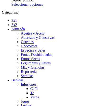
Desde
$
8.060
Seleccionar opciones
Categorías
2x1
3x2
Almacén
Aceites y Aceto
Aderezos y Conservas
Cereales
Chocolates
Especias y Sales
Frutas Deshidratadas
Frutos Secos
Legumbres y Pastas
Mix y Granolas
Reposteria
Semillas
Bebidas
Infusiones
Café
Te
Yerba
Jugos
Leches