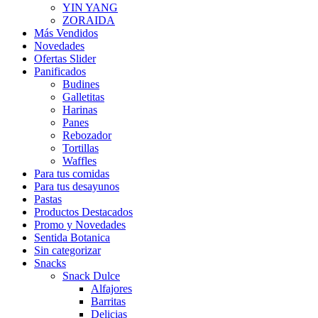
YIN YANG
ZORAIDA
Más Vendidos
Novedades
Ofertas Slider
Panificados
Budines
Galletitas
Harinas
Panes
Rebozador
Tortillas
Waffles
Para tus comidas
Para tus desayunos
Pastas
Productos Destacados
Promo y Novedades
Sentida Botanica
Sin categorizar
Snacks
Snack Dulce
Alfajores
Barritas
Delicias