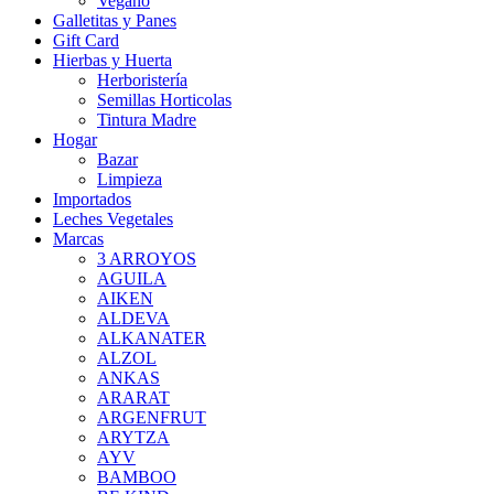
Vegano
Galletitas y Panes
Gift Card
Hierbas y Huerta
Herboristería
Semillas Horticolas
Tintura Madre
Hogar
Bazar
Limpieza
Importados
Leches Vegetales
Marcas
3 ARROYOS
AGUILA
AIKEN
ALDEVA
ALKANATER
ALZOL
ANKAS
ARARAT
ARGENFRUT
ARYTZA
AYV
BAMBOO