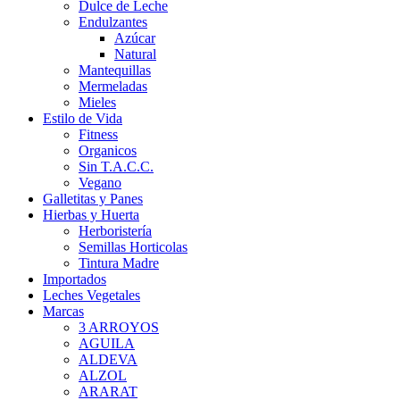
Dulce de Leche
Endulzantes
Azúcar
Natural
Mantequillas
Mermeladas
Mieles
Estilo de Vida
Fitness
Organicos
Sin T.A.C.C.
Vegano
Galletitas y Panes
Hierbas y Huerta
Herboristería
Semillas Horticolas
Tintura Madre
Importados
Leches Vegetales
Marcas
3 ARROYOS
AGUILA
ALDEVA
ALZOL
ARARAT