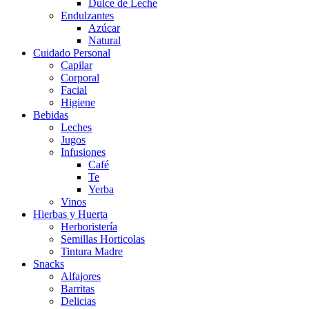
Dulce de Leche
Endulzantes
Azúcar
Natural
Cuidado Personal
Capilar
Corporal
Facial
Higiene
Bebidas
Leches
Jugos
Infusiones
Café
Te
Yerba
Vinos
Hierbas y Huerta
Herboristería
Semillas Horticolas
Tintura Madre
Snacks
Alfajores
Barritas
Delicias