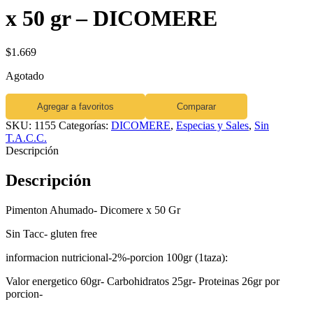
x 50 gr – DICOMERE
$
1.669
Agotado
Agregar a favoritos
Comparar
SKU:
1155
Categorías:
DICOMERE
,
Especias y Sales
,
Sin
T.A.C.C.
Descripción
Descripción
Pimenton Ahumado- Dicomere x 50 Gr
Sin Tacc- gluten free
informacion nutricional-2%-porcion 100gr (1taza):
Valor energetico 60gr- Carbohidratos 25gr- Proteinas 26gr por
porcion-