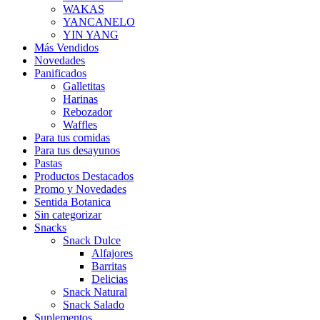
WAKAS
YANCANELO
YIN YANG
Más Vendidos
Novedades
Panificados
Galletitas
Harinas
Rebozador
Waffles
Para tus comidas
Para tus desayunos
Pastas
Productos Destacados
Promo y Novedades
Sentida Botanica
Sin categorizar
Snacks
Snack Dulce
Alfajores
Barritas
Delicias
Snack Natural
Snack Salado
Suplementos