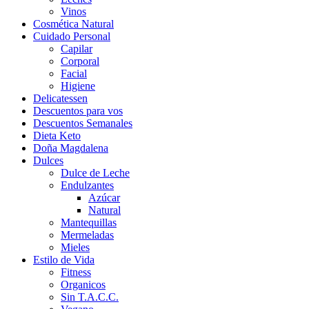
Vinos
Cosmética Natural
Cuidado Personal
Capilar
Corporal
Facial
Higiene
Delicatessen
Descuentos para vos
Descuentos Semanales
Dieta Keto
Doña Magdalena
Dulces
Dulce de Leche
Endulzantes
Azúcar
Natural
Mantequillas
Mermeladas
Mieles
Estilo de Vida
Fitness
Organicos
Sin T.A.C.C.