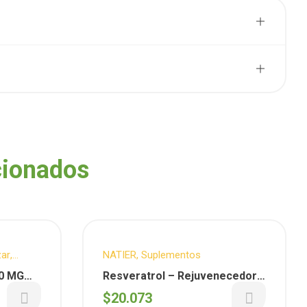
cionados
zar
,
NATIER
,
Suplementos
stacados
,
00 MG
Resveratrol – Rejuvenecedor
as
Antioxidante Natural X 50 Caps.
$
20.073
( Natier )