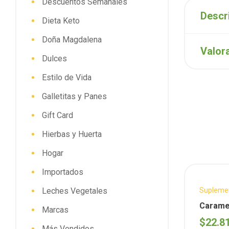
Descuentos Semanales
Descr
Dieta Keto
Doña Magdalena
Valor
Dulces
Estilo de Vida
Galletitas y Panes
Gift Card
Hierbas y Huerta
Hogar
Importados
Supleme
Leches Vegetales
Carame
Marcas
$
22.8
Más Vendidos