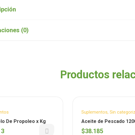
ipción
aciones (0)
Productos rela
ntos
Suplementos
,
Sin categori
Novedades
,
Productos De
lo De Propoleo x Kg
Aceite de Pescado 12
Sin T.A.C.C.
(Sundance) 100 capsul
13
$
38.185
blandas- Sin tacc