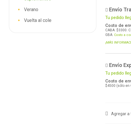
Envío Tra
Verano
Tu pedido lle
Vuelta al cole
Costo de env
CABA: $3300. C
GBA:
Costo a co
¡MÁS INFORMAC
Envío Ex
Tu pedido ll
Costo de env
$4500 (sólo en
Agregar a 