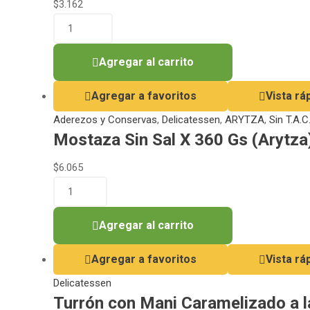
$
3.162
Agregar al carrito
Agregar a favoritos
Vista rá
Aderezos y Conservas
,
Delicatessen
,
ARYTZA
,
Sin T.A.C
Mostaza Sin Sal X 360 Gs (Arytza
$
6.065
Agregar al carrito
Agregar a favoritos
Vista rá
Delicatessen
Turrón con Mani Caramelizado a la