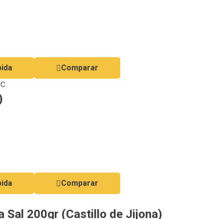
pida
Comparar
.C.
)
pida
Comparar
 Sal 200gr (Castillo de Jijona)