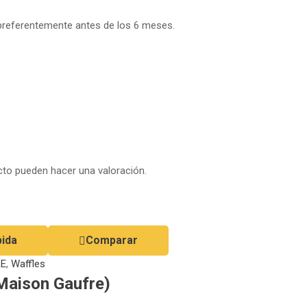
 preferentemente antes de los 6 meses.
to pueden hacer una valoración.
pida
Comparar
RE
,
Waffles
 Maison Gaufre)