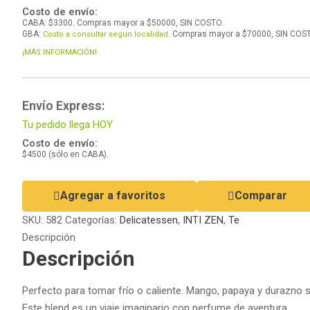
Costo de envío:
CABA: $3300. Compras mayor a $50000, SIN COSTO.
GBA:
Compras mayor a $70000, SIN COST
Costo a consultar segun localidad.
¡MÁS INFORMACIÓN!
Envío Express:
Tu pedido llega HOY
Costo de envío:
$4500 (sólo en CABA).
Agregar a favoritos
Comparar
SKU:
582
Categorías:
Delicatessen
,
INTI ZEN
,
Te
Descripción
Descripción
Perfecto para tomar frío o caliente. Mango, papaya y durazno s
Este blend es un viaje imaginario con perfume de aventura.